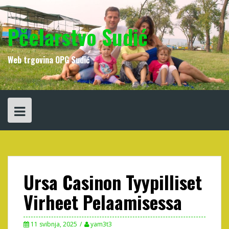
Skip
to
content
Pčelarstvo Sudić
Web trgovina OPG Sudić
Ursa Casinon Tyypilliset
Virheet Pelaamisessa
11 svibnja, 2025
yam3t3