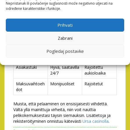
pelaajat eivät saa tarpeeksi tietoa
Nepristanak ili povlačenje suglasnosti može negativno utjecati na
maksutavoista ja niiden käsittelyajoista, mikä voi
određene karakteristike i funkcije.
aiheuttaa sekaannusta.
Vertailutaulukko
Prihvati
Zabrani
Ominaisuus
Ursa Casino
Kilpailijat
Rekisteröintiaik
Nopeasti
Voi kestää jopa
Pogledaj postavke
a
24 tuntia
Asiakastuki
Hyvä, saatavilla
Rajoitettu
24/7
aukioloaika
Maksuvaihtoeh
Monipuoliset
Rajoitetut
dot
Muista, että pelaaminen on ensisijaisesti viihdettä.
Vältä yllä mainittuja virheitä, niin voit nauttia
pelikokemuksestasi täysin siemauksin. Lisätietoja ja
rekisteröityminen onnistuu kätevästi
Ursa casinolla
.