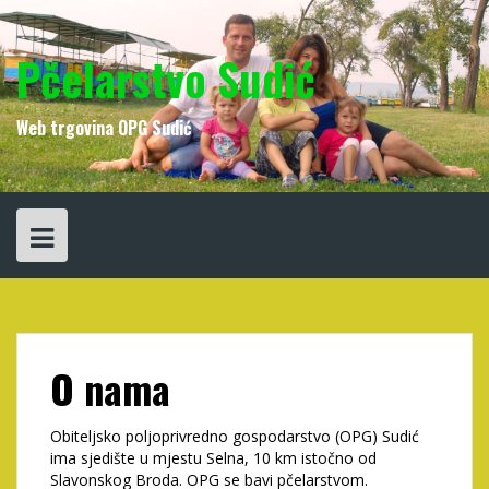
Skip
to
content
Pčelarstvo Sudić
Web trgovina OPG Sudić
O nama
Obiteljsko poljoprivredno gospodarstvo (OPG) Sudić
ima sjedište u mjestu Selna, 10 km istočno od
Slavonskog Broda. OPG se bavi pčelarstvom.