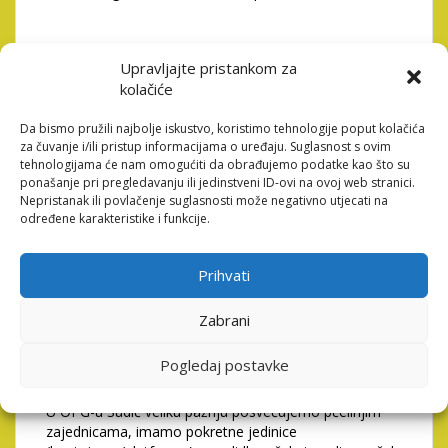
Pčele su marljive životinje, cijeli svoj kratki život
Upravljajte pristankom za
provedu radeći bez prestanka kako bi osigurale
kolačiće
budućnost svojoj zajednici (košnici), a nakon 50-ak
dana od izlijeganja završava njihov životni vijek dok se
Da bismo pružili najbolje iskustvo, koristimo tehnologije poput kolačića
zajednica obnavlja novim jedinkama. Pčele nagonski
za čuvanje i/ili pristup informacijama o uređaju. Suglasnost s ovim
skupljaju nektar iz cvjetova biljaka koji pretvaraju u
tehnologijama će nam omogućiti da obrađujemo podatke kao što su
med dodavanjem posebnih sastojaka koje proizvode u
ponašanje pri pregledavanju ili jedinstveni ID-ovi na ovoj web stranici.
svojem tijelu. Također skupljaju cvijetni prah (pelud) i
Nepristanak ili povlačenje suglasnosti može negativno utjecati na
propolis kao i vodu koja je potrebna za
određene karakteristike i funkcije.
funkcioniranje zajednice.
Pčele u saće spremaju hranu, a matica u saće polaže
Prihvati
leglo. Ukoliko u prirodi postoje dovoljne količine
nektara, a vremenski uvjeti to dozvole, pčele će
Zabrani
popuniti svo raspoloživo saće u košnici. Savjesni
pčelari oduzimaju viškove meda pčelama, a dovoljne
količine im ostavljaju na raspolaganju kako bi
Pogledaj postavke
zajednica imala dovoljno za prezimljavanje.
U OPG-u Sudić veliku pažnju posvećujemo pčelinjim
zajednicama, imamo pokretne jedinice