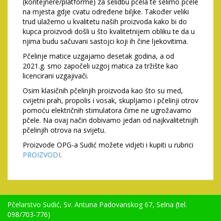
(kontejnere/platforme) za selidbu pčela te selimo pčele
na mjesta gdje cvatu određene biljke. Također veliki
trud ulažemo u kvalitetu naših proizvoda kako bi do
kupca proizvodi došli u što kvalitetnijem obliku te da u
njima budu sačuvani sastojci koji ih čine ljekovitima.
Pčelinje matice uzgajamo desetak godina, a od
2021.g. smo započeli uzgoj matica za tržište kao
licencirani uzgajivači.
Osim klasičnih pčelinjih proizvoda kao što su med,
cvijetni prah, propolis i vosak, skupljamo i pčelinji otrov
pomoću električnih stimulatora čime ne ugrožavamo
pčele. Na ovaj način dobivamo jedan od najkvalitetnijih
pčelinjih otrova na svijetu.
Proizvode OPG-a Sudić možete vidjeti i kupiti u rubrici
PROIZVODI
.
Pčelarstvo Sudić, Sv. Antuna Padovanskog 67, Selna (tel.
098/703-776)