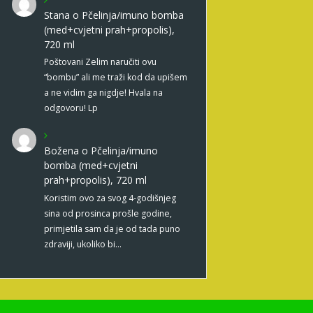
Stana
o
Pčelinja/imuno bomba
(med+cvjetni prah+propolis),
720 ml
Poštovani Zelim naručiti ovu
“bombu” ali me traži kod da upišem
a ne vidim ga nigdje! Hvala na
odgovoru! Lp
Božena
o
Pčelinja/imuno
bomba (med+cvjetni
prah+propolis), 720 ml
Koristim ovo za svog 4-godišnjeg
sina od prosinca prošle godine,
primjetila sam da je od tada puno
zdraviji, ukoliko bi…