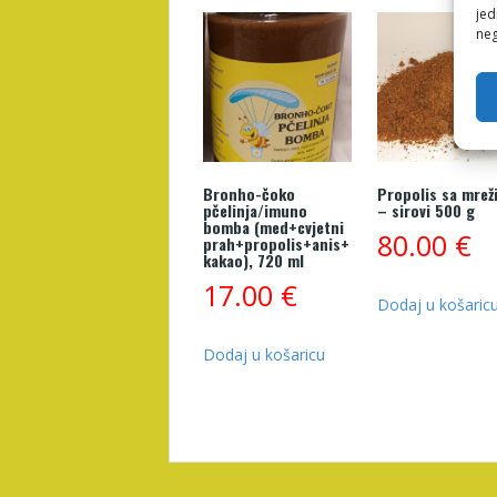
jed
neg
Bronho-čoko
Propolis sa mrež
pčelinja/imuno
– sirovi 500 g
bomba (med+cvjetni
80.00
€
prah+propolis+anis+
kakao), 720 ml
17.00
€
Dodaj u košaric
Dodaj u košaricu