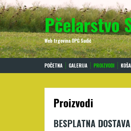
Skip
to
Pčelarstvo 
content
Web trgovina OPG Sudić
POČETNA
GALERIJA
PROIZVODI
KOŠA
Proizvodi
BESPLATNA DOSTAVA z