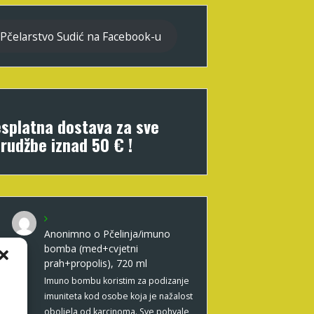
Pčelarstvo Sudić na Facebook-u
splatna dostava za sve
rudžbe iznad 50 € !
Anonimno
o
Pčelinja/imuno
bomba (med+cvjetni
prah+propolis), 720 ml
Imuno bombu koristim za podizanje
imuniteta kod osobe koja je nažalost
oboljela od karcinoma. Sve pohvale