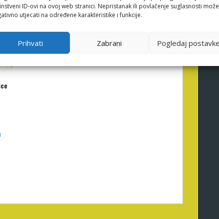
instveni ID-ovi na ovoj web stranici. Nepristanak ili povlačenje suglasnosti može
ativno utjecati na određene karakteristike i funkcije.
Prihvati
Zabrani
Pogledaj postavk
ice
u