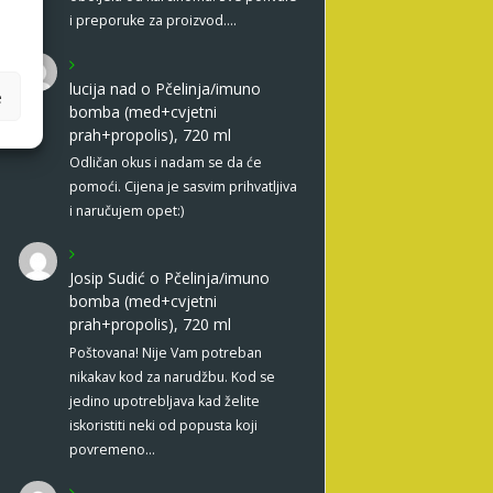
i preporuke za proizvod.…
lucija nad
o
Pčelinja/imuno
e
bomba (med+cvjetni
prah+propolis), 720 ml
Odličan okus i nadam se da će
pomoći. Cijena je sasvim prihvatljiva
i naručujem opet:)
Josip Sudić
o
Pčelinja/imuno
bomba (med+cvjetni
prah+propolis), 720 ml
Poštovana! Nije Vam potreban
nikakav kod za narudžbu. Kod se
jedino upotrebljava kad želite
iskoristiti neki od popusta koji
povremeno…