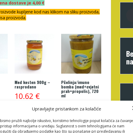
ena dostave je 4,00 €
oizvode kupljene kod nas klikom na sliku proizvoda,
sa proizvoda.
Be
na
Med kesten 900g –
Pčelinja/imuno
rasprodano
bomba (med+cvjetni
prah+propolis), 720
10.62
€
ml
15.93
€
u
Upravljajte pristankom za kolačiće
Pročitaj više
Dodaj u košaricu
bismo pružili najbolje iskustvo, koristimo tehnologije poput kolačića za čuvanje
li pristup informacijama o uređaju. Suglasnost s ovim tehnologijama će nam
gućiti da obrađujemo podatke kao što su ponašanje pri pregledavanju ili