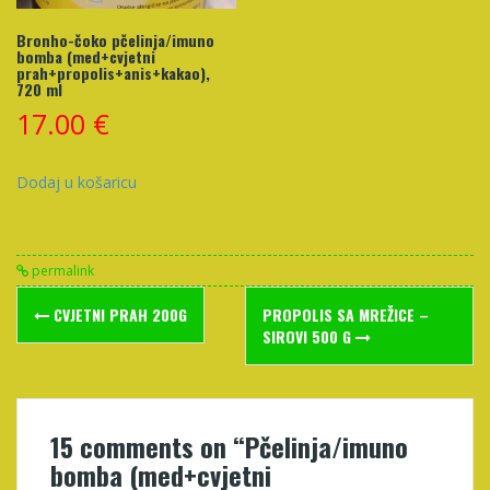
Bronho-čoko pčelinja/imuno
bomba (med+cvjetni
prah+propolis+anis+kakao),
720 ml
17.00
€
Dodaj u košaricu
permalink
Post
CVJETNI PRAH 200G
PROPOLIS SA MREŽICE –
navigation
SIROVI 500 G
15 comments on “
Pčelinja/imuno
bomba (med+cvjetni