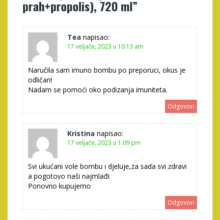
prah+propolis), 720 ml
”
Tea
napisao:
17 veljače, 2023 u 10:13 am
Naručila sam imuno bombu po preporuci, okus je
odličan!
Nadam se pomoći oko podizanja imuniteta.
Odgovori
Kristina
napisao:
17 veljače, 2023 u 1:09 pm
Svi ukućani vole bombu i djeluje,za sada svi zdravi
a pogotovo naši najmlađi
Ponovno kupujemo
Odgovori