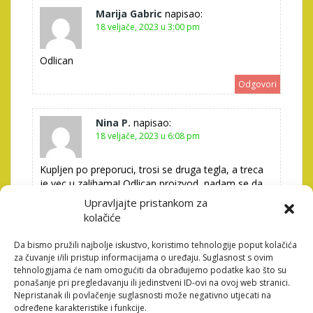
Marija Gabric
napisao:
18 veljače, 2023 u 3:00 pm
Odlican
Odgovori
Nina P.
napisao:
18 veljače, 2023 u 6:08 pm
Kupljen po preporuci, trosi se druga tegla, a treca
je vec u zalihama! Odlican proizvod, nadam se da
ce pomoci oko dizanja imuniteta!
Upravljajte pristankom za
kolačiće
Odgovori
Da bismo pružili najbolje iskustvo, koristimo tehnologije poput kolačića
za čuvanje i/ili pristup informacijama o uređaju. Suglasnost s ovim
Mirela H.Đ.
napisao:
tehnologijama će nam omogućiti da obrađujemo podatke kao što su
19 veljače, 2023 u 7:19 am
ponašanje pri pregledavanju ili jedinstveni ID-ovi na ovoj web stranici.
Nepristanak ili povlačenje suglasnosti može negativno utjecati na
Otkako ga moj suprug pije, zaobišli su ga svi virusi
određene karakteristike i funkcije.