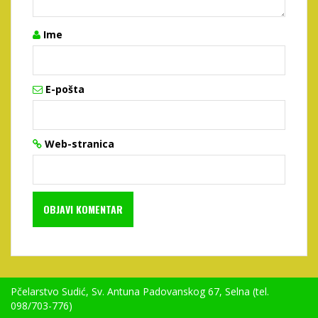
Ime
E-pošta
Web-stranica
Pčelarstvo Sudić, Sv. Antuna Padovanskog 67, Selna (tel.
098/703-776)