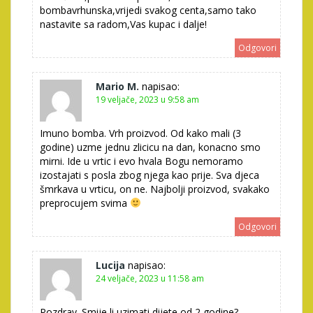
bombavrhunska,vrijedi svakog centa,samo tako
nastavite sa radom,Vas kupac i dalje!
Odgovori
Mario M.
napisao:
19 veljače, 2023 u 9:58 am
Imuno bomba. Vrh proizvod. Od kako mali (3
godine) uzme jednu zlicicu na dan, konacno smo
mirni. Ide u vrtic i evo hvala Bogu nemoramo
izostajati s posla zbog njega kao prije. Sva djeca
šmrkava u vrticu, on ne. Najbolji proizvod, svakako
preprocujem svima
Odgovori
Lucija
napisao:
24 veljače, 2023 u 11:58 am
Pozdrav. Smije li uzimati dijete od 2 godine?