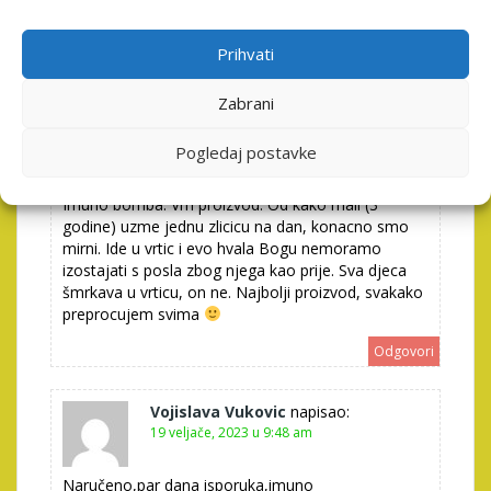
u kući. Jedini od 5 članova koji je pošteđen bolesti.
Svaka čast na odličnom proizvodu.
Prihvati
Odgovori
Zabrani
Anonimno
napisao:
Pogledaj postavke
19 veljače, 2023 u 9:07 am
Imuno bomba. Vrh proizvod. Od kako mali (3
godine) uzme jednu zlicicu na dan, konacno smo
mirni. Ide u vrtic i evo hvala Bogu nemoramo
izostajati s posla zbog njega kao prije. Sva djeca
šmrkava u vrticu, on ne. Najbolji proizvod, svakako
preprocujem svima
Odgovori
Vojislava Vukovic
napisao:
19 veljače, 2023 u 9:48 am
Naručeno,par dana isporuka,imuno