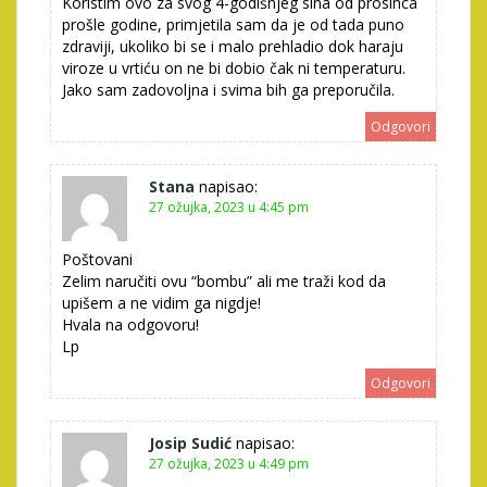
Koristim ovo za svog 4-godišnjeg sina od prosinca
prošle godine, primjetila sam da je od tada puno
zdraviji, ukoliko bi se i malo prehladio dok haraju
viroze u vrtiću on ne bi dobio čak ni temperaturu.
Jako sam zadovoljna i svima bih ga preporučila.
Odgovori
Stana
napisao:
27 ožujka, 2023 u 4:45 pm
Poštovani
Zelim naručiti ovu “bombu” ali me traži kod da
upišem a ne vidim ga nigdje!
Hvala na odgovoru!
Lp
Odgovori
Josip Sudić
napisao:
27 ožujka, 2023 u 4:49 pm