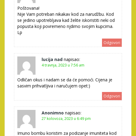
Poštovana!
Nije Vam potreban nikakav kod za narudžbu. Kod
se jedino upotrebljava kad želite iskoristiti neki od
popusta koji povremeno njdimo svojim kupcima.
Lp
Odgovori
lucija nad
napisao:
4 travnja, 2023 u 7:56 am
Odličan okus i nadam se da će pomoći. Cijena je
sasvim prihvatljiva i naručujem opet:)
Odgovori
Anonimno
napisao:
27 kolovoza, 2023 u 6:49 pm
Imuno bombu koristim za podizanje imuniteta kod