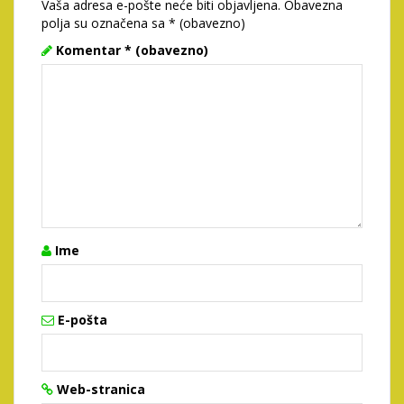
Vaša adresa e-pošte neće biti objavljena.
Obavezna
polja su označena sa
* (obavezno)
Komentar
* (obavezno)
Ime
E-pošta
Web-stranica