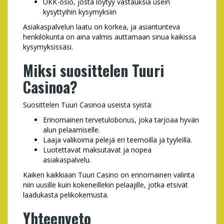
UKK-osio, josta löytyy vastauksia usein
kysyttyihin kysymyksiin
Asiakaspalvelun laatu on korkea, ja asiantunteva
henkilökunta on aina valmis auttamaan sinua kaikissa
kysymyksissäsi.
Miksi suosittelen Tuuri
Casinoa?
Suosittelen Tuuri Casinoa useista syistä:
Erinomainen tervetulobonus, joka tarjoaa hyvän
alun pelaamiselle.
Laaja valikoima pelejä eri teemoilla ja tyyleillä.
Luotettavat maksutavat ja nopea
asiakaspalvelu.
Kaiken kaikkiaan Tuuri Casino on erinomainen valinta
niin uusille kuin kokeneillekin pelaajille, jotka etsivät
laadukasta pelikokemusta.
Yhteenveto