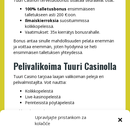
Tuuri Casinon tervetulobonus sisältää seuraavat osat:
100% talletusbonus
ensimmäiseen
talletukseen asti 200 €:oon.
Ilmaiskierroksia
suosituimmissa
kolikkopeleissä.
Vaatimukset: 35x kierrätys bonusrahalle.
Bonus antaa sinulle mahdollisuuden pelata enemmän
ja voittaa enemmän, joten hyödynnä se heti
ensimmäisen talletuksen yhteydessä.
Pelivalikoima Tuuri Casinolla
Tuuri Casino tarjoaa laajan valikoiman pelejä eri
pelivalmistajilta. Voit nauttia:
Kolikkopeleistä
Live-kasinopeleistä
Perinteisistä pöytäpeleistä
Kaikki pelit ovat lisensoituja ja ne tarjoavat
erinomaisen palautusprosentin (RTP), joka vaihtelee
Upravljajte pristankom za
peleittäin, mutta on usein yli
95%
.
kolačiće