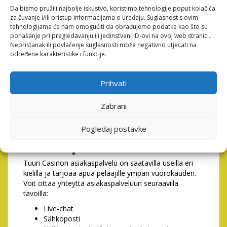
Maksutavat Tuuri Casinolla
Da bismo pružili najbolje iskustvo, koristimo tehnologije poput kolačića
za čuvanje i/ili pristup informacijama o uređaju. Suglasnost s ovim
tehnologijama će nam omogućiti da obrađujemo podatke kao što su
Tuuri Casino tarjoaa monia turvallisia maksutapoja,
ponašanje pri pregledavanju ili jedinstveni ID-ovi na ovoj web stranici.
joiden avulla voit tallettaa ja nostaa varoja
Nepristanak ili povlačenje suglasnosti može negativno utjecati na
vaivattomasti:
određene karakteristike i funkcije.
Korttimaksut (Visa, Mastercard)
Nettilompakot (esim. Skrill, Neteller)
Prihvati
Pankkisiirrot
Kaikki maksutavat ovat nopeita, ja nostot käsitellään
Zabrani
yleensä 1-3 arkipäivässä. On tärkeää huomioida, että
nostot voivat vaihdella valitun maksutavan mukaan.
Pogledaj postavke
Asiakaspalvelu
Tuuri Casinon asiakaspalvelu on saatavilla useilla eri
kielillä ja tarjoaa apua pelaajille ympäri vuorokauden.
Voit ottaa yhteyttä asiakaspalveluun seuraavilla
tavoilla:
Live-chat
Sähköposti