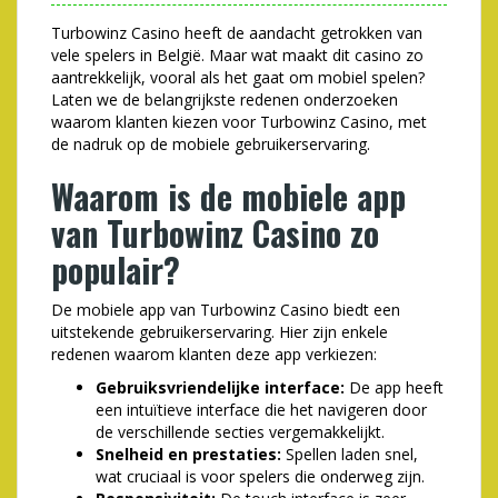
Turbowinz Casino heeft de aandacht getrokken van
vele spelers in België. Maar wat maakt dit casino zo
aantrekkelijk, vooral als het gaat om mobiel spelen?
Laten we de belangrijkste redenen onderzoeken
waarom klanten kiezen voor Turbowinz Casino, met
de nadruk op de mobiele gebruikerservaring.
Waarom is de mobiele app
van Turbowinz Casino zo
populair?
De mobiele app van Turbowinz Casino biedt een
uitstekende gebruikerservaring. Hier zijn enkele
redenen waarom klanten deze app verkiezen:
Gebruiksvriendelijke interface:
De app heeft
een intuïtieve interface die het navigeren door
de verschillende secties vergemakkelijkt.
Snelheid en prestaties:
Spellen laden snel,
wat cruciaal is voor spelers die onderweg zijn.