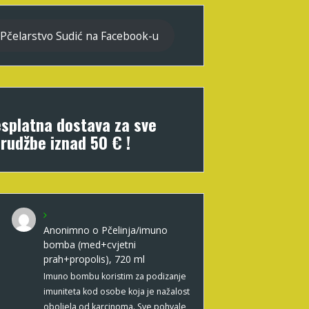
Pčelarstvo Sudić na Facebook-u
splatna dostava za sve
rudžbe iznad 50 € !
Anonimno
o
Pčelinja/imuno
bomba (med+cvjetni
prah+propolis), 720 ml
Imuno bombu koristim za podizanje
imuniteta kod osobe koja je nažalost
oboljela od karcinoma. Sve pohvale