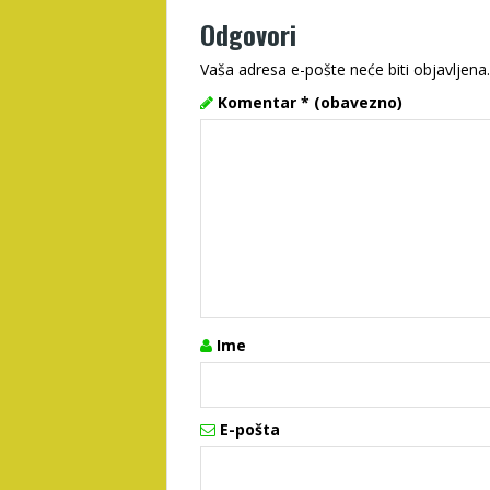
Odgovori
Vaša adresa e-pošte neće biti objavljena.
Komentar
* (obavezno)
Ime
E-pošta