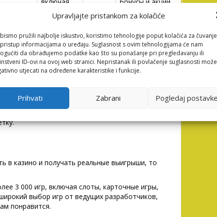
включая
бонусы и акции
слоты,
для новых и
Upravljajte pristankom za kolačiće
карточные
постоянных
игры и
игроков.
bismo pružili najbolje iskustvo, koristimo tehnologije poput kolačića za čuvanje
рулетку.
li pristup informacijama o uređaju. Suglasnost s ovim tehnologijama će nam
gućiti da obrađujemo podatke kao što su ponašanje pri pregledavanju ili
instveni ID-ovi na ovoj web stranici. Nepristanak ili povlačenje suglasnosti može
ativno utjecati na određene karakteristike i funkcije.
Prihvati
Zabrani
Pogledaj postavk
 Casino, то вы на правом пути. Pin Up Casino –
ое предлагает игрокам широкий спектр игр,
тку.
ть в казино и получать реальные выигрыши, то
олее 3 000 игр, включая слоты, карточные игры,
 широкий выбор игр от ведущих разработчиков,
вам понравится.