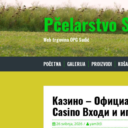
Skip
to
Pčelarstvo 
content
Web trgovina OPG Sudić
POČETNA
GALERIJA
PROIZVODI
KOŠA
Казино – Официа
Casino Входи и иг
26 svibnja, 2026
yam3t3