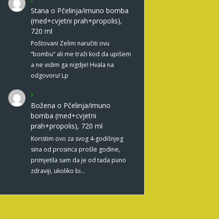
Stana
o
Pčelinja/imuno bomba
(med+cvjetni prah+propolis),
720 ml
Poštovani Zelim naručiti ovu
“bombu” ali me traži kod da upišem
a ne vidim ga nigdje! Hvala na
odgovoru! Lp
Božena
o
Pčelinja/imuno
bomba (med+cvjetni
prah+propolis), 720 ml
Koristim ovo za svog 4-godišnjeg
sina od prosinca prošle godine,
primjetila sam da je od tada puno
zdraviji, ukoliko bi…