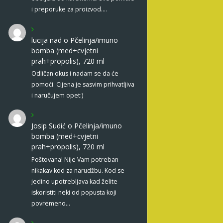
i preporuke za proizvod.…
lucija nad
o
Pčelinja/imuno
bomba (med+cvjetni
prah+propolis), 720 ml
Odličan okus i nadam se da će
pomoći. Cijena je sasvim prihvatljiva
i naručujem opet:)
Josip Sudić
o
Pčelinja/imuno
bomba (med+cvjetni
prah+propolis), 720 ml
Poštovana! Nije Vam potreban
nikakav kod za narudžbu. Kod se
jedino upotrebljava kad želite
iskoristiti neki od popusta koji
povremeno…