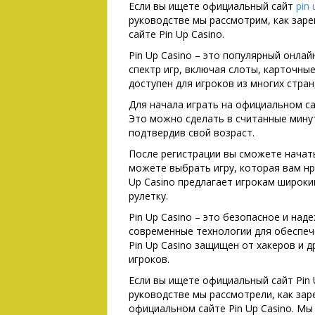
Если вы ищете официальный сайт
pin 
руководстве мы рассмотрим, как заре
сайте Pin Up Casino.
Pin Up Casino – это популярный онла
спектр игр, включая слоты, карточные
доступен для игроков из многих стран
Для начала играть на официальном са
Это можно сделать в считанные мину
подтвердив свой возраст.
После регистрации вы сможете начать
можете выбрать игру, которая вам нр
Up Casino предлагает игрокам широки
рулетку.
Pin Up Casino – это безопасное и над
современные технологии для обеспеч
Pin Up Casino защищен от хакеров и 
игроков.
Если вы ищете официальный сайт Pin U
руководстве мы рассмотрели, как зар
официальном сайте Pin Up Casino. Мы