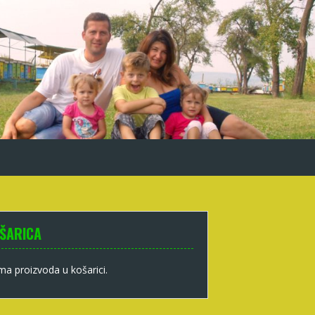
ŠARICA
a proizvoda u košarici.