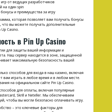
0 игр от ведущих разработчиков
й на один spin
 бонусы и преимущества за игру
грамма, которая позволяет вам получать бонусы
т, что вы можете получать дополнительные
 Up Casino.
ость в Pin Up Casino
гии для защиты вашей информации и
ета. Наш сервер находится в зоне, защищенной
печивает максимальную безопасность вашей
лько способов для входа в наш казино, включая
т вам играть в любое время и в любом месте.
ания на официальном сайте Pin Up Casino.
способов для оплаты, включая популярные
tercard, Skrill и Neteller. Мы обеспечиваем
ий, чтобы вы могли безопасно оплачивать игру.
обство – это ключевые факторы для