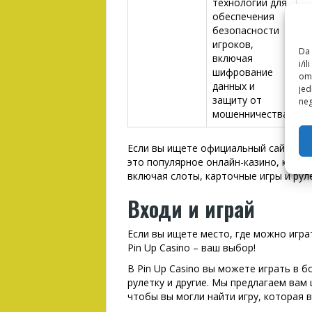
технологии для
обеспечения
безопасности
игроков,
Da 
включая
i/i
шифрование
omo
данных и
jed
защиту от
neg
мошенничества.
Если вы ищете официальный сайт Pin Up
это популярное онлайн-казино, котор
включая слоты, карточные игры и руле
Входи и играй
Если вы ищете место, где можно игра
Pin Up Casino – ваш выбор!
В Pin Up Casino вы можете играть в б
рулетку и другие. Мы предлагаем вам
чтобы вы могли найти игру, которая 