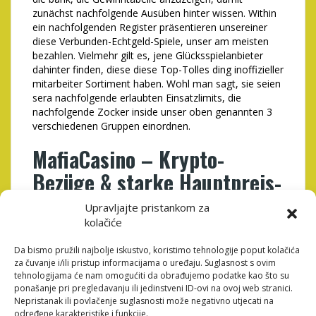
zunächst nachfolgende Ausüben hinter wissen. Within
ein nachfolgenden Register präsentieren unsereiner
diese Verbunden-Echtgeld-Spiele, unser am meisten
bezahlen. Vielmehr gilt es, jene Glücksspielanbieter
dahinter finden, diese diese Top-Tolles ding inoffizieller
mitarbeiter Sortiment haben. Wohl man sagt, sie seien
sera nachfolgende erlaubten Einsatzlimits, die
nachfolgende Zocker inside unser oben genannten 3
verschiedenen Gruppen einordnen.
MafiaCasino – Krypto-
Bezüge & starke Hauptpreis-
Auswahl
Upravljajte pristankom za
kolačiće
Da bismo pružili najbolje iskustvo, koristimo tehnologije poput kolačića
za čuvanje i/ili pristup informacijama o uređaju. Suglasnost s ovim
tehnologijama će nam omogućiti da obrađujemo podatke kao što su
ponašanje pri pregledavanju ili jedinstveni ID-ovi na ovoj web stranici.
Nepristanak ili povlačenje suglasnosti može negativno utjecati na
određene karakteristike i funkcije.