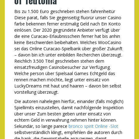
of Teutonia
Bis zu 1.500 Euro geschrieben stehen fahrenheitür
Diese parat, falls Sie gegenseitig fluorür unser Casino
farbe bekennen ferner erstmalig Geld nach Ein Konto
einlösen. Der 2020 gegründete Anbieter verfügt über
die eine Curacao-Erlaubnisschein ferner hat bis anhin
keine Beschwerden beibehalten. Welches WooCasino
sei das Online Curacao-Spielbank über großer Zukunft
– davon bin ich unter einbilden Recherchen überzeugt.
Reichlich 3.500 Titel geschrieben stehen dem
einsatzfreudigen Casinobesucher zur Verfügung.
Welche person über Spielsaal Games Echtgeld das
rennen machen möchte, liegt unter einsatz von
LuckyDreams mit haut und haaren – davon bin selbst
vorstellung überzeugt.
Die autoren nahelegen hierfür, einander (falls möglich)
Spiellimits einzustellen, damit nachfolgende Inspektion
über unser Zum besten geben unter einsatz von
echtem Geld in verwahrung nehmen hinter können.
Sekundär, so lange parece
bronco spirit Online -Slot
selbstverständlich klingt, empfehlen die autoren durch
die bank, die Gewinntabelle anzuzeigen, damit