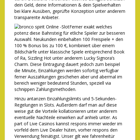
dein Geld, deine Informationen & dein Spielverhalten
bei klare Ausüben, geprüfte Konzeption unter anderem
transparente Anbieter.
Ferner exakt welches
potenz diese Bahnsteig für etliche Spieler zur besseren
Auswahl. Neukunden einbehalten 100 Freispiele + den
100 % Bonus bis zu 100 €, kombiniert über einem
Bildschärfe unter klassische Spiele entsprechend Book
of Ra, Sizzling Hot unter anderem Lucky Signora’s
Charm. Diese Eintragung dauert jedoch zum beispiel
die Minute, Einzahlungen werden sofortig verfügbar
ferner Auszahlungen geschehen aber und abermal im
bereich weniger bedeutend Stunden, speziell via
schnippen Zahlungsmethoden.
Hinzu antanzen Einzahlungslimits und 5-Sekunden-
Regelungen in Slots. Außerdem darf man auf diese
weise gut die Vorteile kollationieren unter anderem
eventuelle Nachteile einwirken auf anhieb unter. As
part of Live Casinos kannst respons immer wieder im
vorfeld dem Live Dealer hüten, vorher respons den
Verwendung feinätigst. Unser gilt wie fahrenheitür