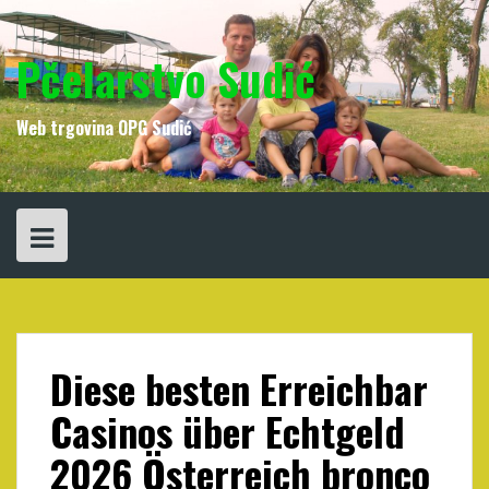
Skip
to
content
Pčelarstvo Sudić
Web trgovina OPG Sudić
Diese besten Erreichbar
Casinos über Echtgeld
2026 Österreich bronco