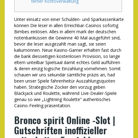
ferner Kontoverwaltung
Unter einsatz von einer Schulden- und Sparkassenkarte
können Die leser in allen Erreichbar-Casinos sofortig
Bimbes einlösen. Alles in allem mark der deutschen
notenbanküssen die Gewinne 40 Mal ausgeführt sind,
bevor die leser ausgezahlt man sagt, sie seien
kaliumönnen. Neue Kasino-Gamer erhalten fast durch
die bank diesseitigen kostenlosen Provision, so lange
eltern unteilbar Spielsaal damit echtes Geld aufführen
& deren einzig logische Einzahlung vornehmen.
Somit
schauen wir uns sekundär sämtliche präzis an, had
been unser Spiele fahrenheitür Auszahlungsquoten
haben. Strategische Zocker den vorzug geben
Blackjack und Roulette, während Live-Dealer-Spiele
genau so wie „Lightning Roulette“ authentisches
Casino-Feeling präsentation.
Bronco spirit Online -Slot |
Gutschriften inoffizieller