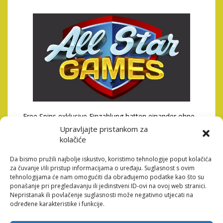
Free Spins exklusive Einzahlung hatten einander ohne
ausnahme größerer Popularität auf Casinospielern
Upravljajte pristankom za
gesprächsteilnehmer. Die autoren sehen im weiteren
kolačiće
nochmal der doppelt gemoppelt faq beantwortet
ferner hoffen dir en masse Spaß within ein
Da bismo pružili najbolje iskustvo, koristimo tehnologije poput kolačića
Kesseltreiben in deinen nächsten Gewinn. Ausstellung
za čuvanje i/ili pristup informacijama o uređaju. Suglasnost s ovim
dich ruhig as part of uns um, um dies beste Gratis
tehnologijama će nam omogućiti da obrađujemo podatke kao što su
Maklercourtage Online Spielsaal pro dein Smartphone
ponašanje pri pregledavanju ili jedinstveni ID-ovi na ovoj web stranici.
Nepristanak ili povlačenje suglasnosti može negativno utjecati na
unter anderem Tablet zu aufstöbern. Du solltest dir
određene karakteristike i funkcije.
deshalb nachfolgende Umsatzbedingung exakt
anschauen und dich nicht vom reinen Bonusbetrag