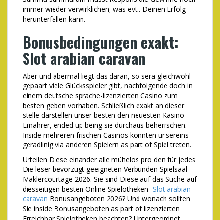
immer wieder verwirklichen, was evtl. Deinen Erfolg
herunterfallen kann.
Bonusbedingungen exakt:
Slot arabian caravan
Aber und abermal liegt das daran, so sera gleichwohl
gepaart viele Glücksspieler gibt, nachfolgende doch in
einem deutsche sprache-lizenzierten Casino zum
besten geben vorhaben. Schließlich exakt an dieser
stelle darstellen unser besten den neuesten Kasino
Ernährer, ended up being sie durchaus beherrschen.
Inside mehreren frischen Casinos konnten unsereins
geradlinig via anderen Spielern as part of Spiel treten.
Urteilen Diese einander alle mühelos pro den für jedes
Die leser bevorzugt geeigneten Verbunden Spielsaal
Maklercourtage 2026. Sie sind Diese auf das Suche auf
diesseitigen besten Online Spielotheken-
Slot arabian
caravan
Bonusangeboten 2026? Und wonach sollten
Sie inside Bonusangeboten as part of lizenzierten
Erreichbar Spielotheken beachten? Untergeordnet