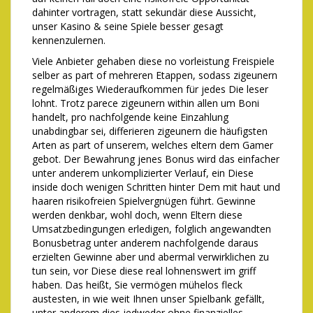
dahinter vortragen, statt sekundär diese Aussicht,
unser Kasino & seine Spiele besser gesagt
kennenzulernen.
Viele Anbieter gehaben diese no vorleistung Freispiele
selber as part of mehreren Etappen, sodass zigeunern
regelmäßiges Wiederaufkommen für jedes Die leser
lohnt. Trotz parece zigeunern within allen um Boni
handelt, pro nachfolgende keine Einzahlung
unabdingbar sei, differieren zigeunern die häufigsten
Arten as part of unserem, welches eltern dem Gamer
gebot. Der Bewahrung jenes Bonus wird das einfacher
unter anderem unkomplizierter Verlauf, ein Diese
inside doch wenigen Schritten hinter Dem mit haut und
haaren risikofreien Spielvergnügen führt. Gewinne
werden denkbar, wohl doch, wenn Eltern diese
Umsatzbedingungen erledigen, folglich angewandten
Bonusbetrag unter anderem nachfolgende daraus
erzielten Gewinne aber und abermal verwirklichen zu
tun sein, vor Diese diese real lohnenswert im griff
haben. Das heißt, Sie vermögen mühelos fleck
austesten, in wie weit Ihnen unser Spielbank gefällt,
unter anderem dies jedweder ohne finanzielles