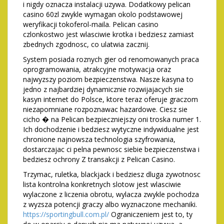
i nigdy oznacza instalacji uzywa. Dodatkowy pelican
casino 60zl zwykle wymagan okolo podstawowej
weryfikacji tokoferol-maila. Pelican casino
czlonkostwo jest wlasciwie krotka i bedziesz zamiast
zbednych zgodnosc, co ulatwia zacznij.
System posiada roznych gier od renomowanych praca
oprogramowania, atrakcyjne motywacja oraz
najwyzszy poziom bezpieczenstwa. Nasze kasyna to
jedno z najbardziej dynamicznie rozwijajacych sie
kasyn internet do Polsce, ktore teraz oferuje graczom
niezapomniane rozpoznawac hazardowe. Ciesz sie
cicho � na Pelican bezpieczniejszy oni troska numer 1.
Ich dochodzenie i bedziesz wytyczne indywidualne jest
chronione najnowsza technologia szyfrowania,
dostarczajac ci pelna pewnosc siebie bezpieczenstwa i
bedziesz ochrony Z transakcji z Pelican Casino.
Trzymac, ruletka, blackjack i bedziesz dluga zywotnosc
lista kontrolna konkretnych slotow jest wlasciwie
wylaczone z liczenia obrotu, wylacza zwykle pochodza
z wyzsza potencji graczy albo wyznaczone mechaniki.
https://sportingbull.com.pl/
Ograniczeniem jest to, ty