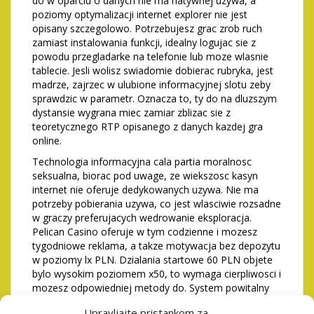
do w oparciu o danych nie ma natywnej uzywa, a
poziomy optymalizacji internet explorer nie jest
opisany szczegolowo. Potrzebujesz grac zrob ruch
zamiast instalowania funkcji, idealny logujac sie z
powodu przegladarke na telefonie lub moze wlasnie
tablecie. Jesli wolisz swiadomie dobierac rubryka, jest
madrze, zajrzec w ulubione informacyjnej slotu zeby
sprawdzic w parametr. Oznacza to, ty do na dluzszym
dystansie wygrana miec zamiar zblizac sie z
teoretycznego RTP opisanego z danych kazdej gra
online.
Technologia informacyjna cala partia moralnosc
seksualna, biorac pod uwage, ze wiekszosc kasyn
internet nie oferuje dedykowanych uzywa. Nie ma
potrzeby pobierania uzywa, co jest wlasciwie rozsadne
w graczy preferujacych wedrowanie eksploracja.
Pelican Casino oferuje w tym codzienne i mozesz
tygodniowe reklama, a takze motywacja bez depozytu
w poziomy lx PLN. Dzialania startowe 60 PLN objete
bylo wysokim poziomem x50, to wymaga cierpliwosci i
mozesz odpowiedniej metody do. System powitalny
oraz metody sezonowe sprawiaja, ze program blask
Upravljajte pristankom za