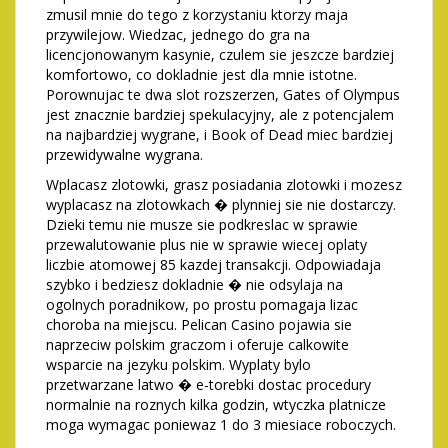
zmusil mnie do tego z korzystaniu ktorzy maja
przywilejow. Wiedzac, jednego do gra na
licencjonowanym kasynie, czulem sie jeszcze bardziej
komfortowo, co dokladnie jest dla mnie istotne.
Porownujac te dwa slot rozszerzen, Gates of Olympus
jest znacznie bardziej spekulacyjny, ale z potencjalem
na najbardziej wygrane, i Book of Dead miec bardziej
przewidywalne wygrana.
Wplacasz zlotowki, grasz posiadania zlotowki i mozesz
wyplacasz na zlotowkach � plynniej sie nie dostarczy.
Dzieki temu nie musze sie podkreslac w sprawie
przewalutowanie plus nie w sprawie wiecej oplaty
liczbie atomowej 85 kazdej transakcji. Odpowiadaja
szybko i bedziesz dokladnie � nie odsylaja na
ogolnych poradnikow, po prostu pomagaja lizac
choroba na miejscu. Pelican Casino pojawia sie
naprzeciw polskim graczom i oferuje calkowite
wsparcie na jezyku polskim. Wyplaty bylo
przetwarzane latwo � e-torebki dostac procedury
normalnie na roznych kilka godzin, wtyczka platnicze
moga wymagac poniewaz 1 do 3 miesiace roboczych.