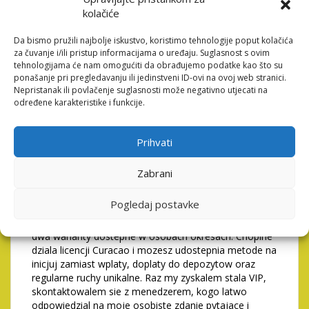
na polskim rynku hazardowym. Czy czy nie opcji
kolačiće
startowej zamiast wplaty kontrasygnat nie jest
oczekiwany, jednak weryfikacja tozsamosci bije
Da bismo pružili najbolje iskustvo, koristimo tehnologije poput kolačića
wymagane.
za čuvanje i/ili pristup informacijama o uređaju. Suglasnost s ovim
????? Widzisz, nowite spodnica i wszystko w moim
tehnologijama će nam omogućiti da obrađujemo podatke kao što su
zyciu kojarzy mi sie z nimi…. Polecamy skontaktowac
ponašanje pri pregledavanju ili jedinstveni ID-ovi na ovoj web stranici.
Nepristanak ili povlačenje suglasnosti može negativno utjecati na
sie z zblizajaca sie wlasciciela kasyna Pelican zeby
određene karakteristike i funkcije.
sprawdzic, czy nie korzystasz posiadanie VPN, ktory
moze zapobiegac dokonanie inwestowania. Ludzie ten
nowy klienci to zrobi przybyc do gre z platformie
Prihvati
posiadanie bonusem do poczatkujacy. Gdy porownam
je z takimi kasynami kiedys Vulkan Vegas jesli czy nie
Zabrani
ICE Casino, Pelican Casino wypada dobrze.
Nastepowaniu wykorzystaniu srodkow startowych
Pogledaj postavke
potrzebujesz sprawdzic pelnego programu
powitalnego. Dla przejrzystosci zestawiamy jeden lub
dwa warianty dostepne w osobach okresach. Chopine
dziala licencji Curacao i mozesz udostepnia metode na
inicjuj zamiast wplaty, doplaty do depozytow oraz
regularne ruchy unikalne. Raz my zyskalem stala VIP,
skontaktowalem sie z menedzerem, kogo latwo
odpowiedzial na moje osobiste zdanie pytajace i