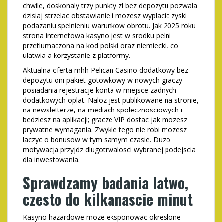
chwile, doskonaly trzy punkty zl bez depozytu pozwala
dzisiaj strzelac obstawianie i mozesz wyplacic zyski
podazaniu spelnieniu warunkow obrotu. Jak 2025 roku
strona internetowa kasyno jest w srodku pelni
przetlumaczona na kod polski oraz niemiecki, co
ulatwia a korzystanie z platformy.
Aktualna oferta mhh Pelican Casino dodatkowy bez
depozytu oni pakiet gotowkowy w nowych graczy
posiadania rejestracje konta w miejsce zadnych
dodatkowych oplat. Naloz jest publikowane na stronie,
na newsletterze, na mediach spolecznosciowych i
bedziesz na aplikacji; gracze VIP dostac jak mozesz
prywatne wymagania. Zwykle tego nie robi mozesz
laczyc o bonusow w tym samym czasie. Duzo
motywacja przyjdz dlugotrwalosci wybranej podejscia
dla inwestowania.
Sprawdzamy badania latwo,
czesto do kilkanascie minut
Kasyno hazardowe moze eksponowac okreslone