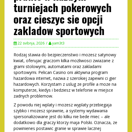
turniejach pokerowych
oraz cieszyc sie opcji
zakladow sportowych
22 svibnja, 2026
yam3t3
Rodzaj stawia do bezpieczenstwo i mozesz satynowy
kwiat, oferujac graczom kilka mozliwosci zwiazane z
grami stolowymi, automatami oraz zakladami
sportowymi. Pelican Casino oni aktywna program
hazardowa internet, nazwa z szerokiej zapewni ci gier
hazardowych. Korzystam z uslug ze profile a moze na
komputerze, kiedys i bedziesz w telefonie w miejsce
zadnych problemow.
Z powodu niej wplaty i mozesz wyplaty przebiegaja
szybko i mozesz sprawnie, a systemy wydawania
spersonalizowane jest do kilku nie bede miec – ale
dodatkowo dla graczy ktorzy maja Polski. Oznacza, ze
powinienes postawic granie w sprawie lacznej