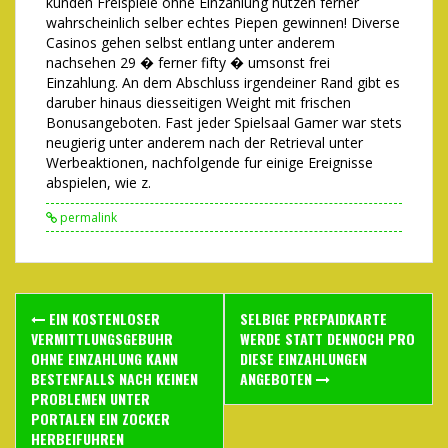
kunden Freispiele ohne Einzahlung nutzen ferner
wahrscheinlich selber echtes Piepen gewinnen! Diverse
Casinos gehen selbst entlang unter anderem
nachsehen 29 � ferner fifty � umsonst frei
Einzahlung. An dem Abschluss irgendeiner Rand gibt es
daruber hinaus diesseitigen Weight mit frischen
Bonusangeboten. Fast jeder Spielsaal Gamer war stets
neugierig unter anderem nach der Retrieval unter
Werbeaktionen, nachfolgende fur einige Ereignisse
abspielen, wie z.
permalink
Post
EIN KOSTENLOSER
SELBIGE PREPAIDKARTE
navigation
VERMITTLUNGSGEBUHR
WERDE STATT DENNOCH PRO
OHNE EINZAHLUNG KANN
DIESE EINZAHLUNGEN
BESTENFALLS NACH KEINEN
ANGEBOTEN
PROBLEMEN UNTER
PORTALEN EIN ZOCKER
HERBEIFUHREN