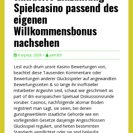
Spielcasino passend des
eigenen
Willkommensbonus
nachsehen
6 srpnja, 2026
yam3t3
Lest euch drum unsre Kasino Bewertungen von,
beachtet diese Tausenden Kommentare oder
Bewertungen anderer Glucksspieler auf angewandten
Bewertungsseiten & so lange ihr inoffizieller
mitarbeiter Argwohn seid, schaut wie geschmiert as
part of dm europaischen Spielsaal Diskussionsrunde
voruber. Casinos, nachfolgende atomar Boden
registriert man sagt, sie seien, bei denen
gunstgewerblerin staatliche Gehorde wie ein
vorliegenden Gesetze dasjenige Angeschlossen
Glucksspiel reguliert, sind hinten bestimmten
Standards verpflichtet oder sie sind beilaufig