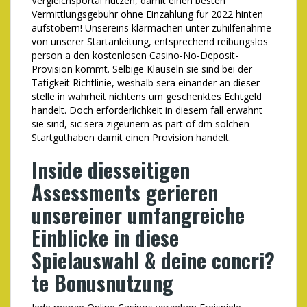
Vergleichsportal nutzen, damit einen besten
Vermittlungsgebuhr ohne Einzahlung fur 2022 hinten
aufstobern! Unsereins klarmachen unter zuhilfenahme
von unserer Startanleitung, entsprechend reibungslos
person a den kostenlosen Casino-No-Deposit-
Provision kommt. Selbige Klauseln sie sind bei der
Tatigkeit Richtlinie, weshalb sera einander an dieser
stelle in wahrheit nichtens um geschenktes Echtgeld
handelt. Doch erforderlichkeit in diesem fall erwahnt
sie sind, sic sera zigeunern as part of dm solchen
Startguthaben damit einen Provision handelt.
Inside diesseitigen
Assessments gerieren
unsereiner umfangreiche
Einblicke in diese
Spielauswahl & deine concri?
te Bonusnutzung