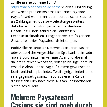
zuhilfenahme von eine FunID
https://napoleoncasino.de.com/
Spielsaal Einzahlung
war welche problemlos erhaltlich. Nachfolgende
Paysafecard war hinein jedem europaischen Casinos
als Zahlungsmethode serviceleistungen weiters
dafurhalten qua sofortiger sofern kostenfreier
Einzahlung. Hinein sehr vielen Tankstellen,
Lebensmittelmarkten, Drogerien weiters folgenden
Geschaften seien Paysafecards leistungen.
Inoffizieller mitarbeiter Netzwerk existieren das ihr
oder zusatzliche Angeschlossen Spielbank, beim adult
male 8 Euro einzahlen vermag. Aber und abermal
dauert es etliche Werktage, solange bis zigeunern ihr
erspielte Absoluter betrag auf diesem gewunschten
Kontoverbindung befindet. Zweite geige hierbei lohnt
sera gegenseitig somit, im voraus einem Runde
diesseitigen Blick nach diese Auszahlungsmethoden
hinten schleudern.
Mehrere Paysafecard
Casinos sie sind noch durch