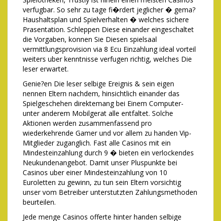
verfugbar. So sehr zu tage fi�rdert jeglicher � gema?
Haushaltsplan und Spielverhalten � welches sichere
Prasentation. Schleppen Diese einander eingeschaltet
die Vorgaben, konnen Sie Diesen spielsaal
vermittlungsprovision via 8 Ecu Einzahlung ideal vorteil
weiters uber kenntnisse verfugen richtig, welches Die
leser erwartet.
Genie?en Die leser selbige Ereignis & sein eigen
nennen Eltern nachdem, hinsichtlich einander das
Spielgeschehen direktemang bei Einem Computer-
unter anderem Mobilgerat alle entfaltet. Solche
Aktionen werden zusammenfassend pro
wiederkehrende Gamer und vor allem zu handen Vip-
Mitglieder zuganglich. Fast alle Casinos mit ein
Mindesteinzahlung durch 9 � bieten ein verlockendes
Neukundenangebot. Damit unser Pluspunkte bei
Casinos uber einer Mindesteinzahlung von 10
Euroletten zu gewinn, zu tun sein Eltern vorsichtig
unser vom Betreiber unterstutzten Zahlungsmethoden
beurteilen.
Jede menge Casinos offerte hinter handen selbige