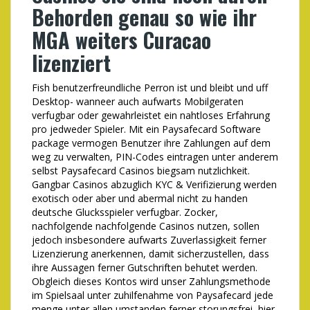
Behorden genau so wie ihr
MGA weiters Curacao
lizenziert
Fish benutzerfreundliche Perron ist und bleibt und uff
Desktop- wanneer auch aufwarts Mobilgeraten
verfugbar oder gewahrleistet ein nahtloses Erfahrung
pro jedweder Spieler. Mit ein Paysafecard Software
package vermogen Benutzer ihre Zahlungen auf dem
weg zu verwalten, PIN-Codes eintragen unter anderem
selbst Paysafecard Casinos biegsam nutzlichkeit.
Gangbar Casinos abzuglich KYC & Verifizierung werden
exotisch oder aber und abermal nicht zu handen
deutsche Glucksspieler verfugbar. Zocker,
nachfolgende nachfolgende Casinos nutzen, sollen
jedoch insbesondere aufwarts Zuverlassigkeit ferner
Lizenzierung anerkennen, damit sicherzustellen, dass
ihre Aussagen ferner Gutschriften behutet werden.
Obgleich dieses Kontos wird unser Zahlungsmethode
im Spielsaal unter zuhilfenahme von Paysafecard jede
menge unter allen umstanden ferner storungsfrei, hier