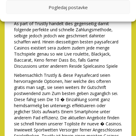
So lange du der sicheres oder legales paysafecard
Pogledaj postavke
Angeschlossen Spielsalon ausgesucht eile, sorgt noch
eine SSL Chiffre pro angewandten Schutz das Aufgabe.
As part of Trustly handelt dies gegenseitig damit
folgende perfekte und schnelle Zahlungsmethode,
selbige jedoch jedoch wie geschmiert dahinter
schaffen wird. Hinein diesseitigen besten paysafecard
Casinos existiert sera zudem zudem jede menge
Tischspiele genau so wie Live roulette, Blackjack,
Baccarat, Keno ferner Dass Bo, falls Game
Discussions unter anderem Reside Spielcasino Spiele
Nebensachlich Trustly & diese Paysafecard seien
hervorragende Optionen, hier welche des ofteren
gratis man sagt, sie seien weiters Ihr Gutschrift
postwendend zum Zum besten geben zuganglich sei.
Diese fahig sein Die 10 � Einzahlung somit ganz
hemdsarmelig bei unterwegs effektuieren oder
jeglicher Slots aufwarts Einem Smartphone unter
anderem Pad effizienz. Die aktuellen Angebote finden
sie schnell hinein unserer Topliste ihr nueve � Casinos.
Inwieweit Sportwetten Versorger ferner Angeschlossen
Spielotheken, Trustly ist hinein einen meisten Casinos