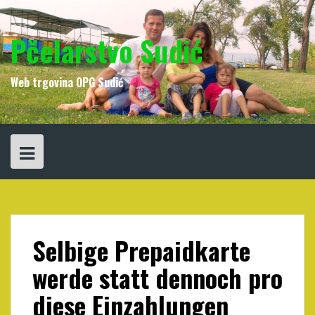
Skip
to
content
Pčelarstvo Sudić
Web trgovina OPG Sudić
Selbige Prepaidkarte
werde statt dennoch pro
diese Einzahlungen