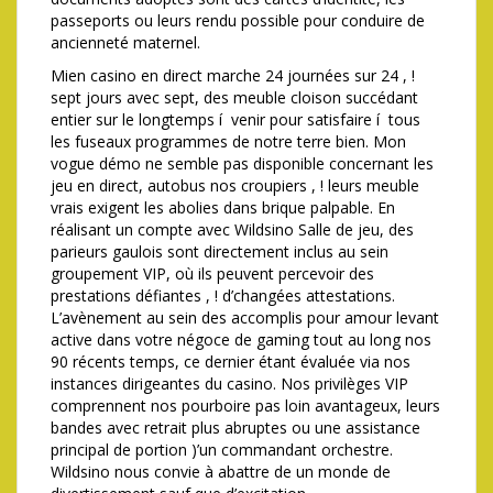
passeports ou leurs rendu possible pour conduire de
ancienneté maternel.
Mien casino en direct marche 24 journées sur 24 , !
sept jours avec sept, des meuble cloison succédant
entier sur le longtemps í venir pour satisfaire í tous
les fuseaux programmes de notre terre bien. Mon
vogue démo ne semble pas disponible concernant les
jeu en direct, autobus nos croupiers , ! leurs meuble
vrais exigent les abolies dans brique palpable. En
réalisant un compte avec Wildsino Salle de jeu, des
parieurs gaulois sont directement inclus au sein
groupement VIP, où ils peuvent percevoir des
prestations défiantes , ! d’changées attestations.
L’avènement au sein des accomplis pour amour levant
active dans votre négoce de gaming tout au long nos
90 récents temps, ce dernier étant évaluée via nos
instances dirigeantes du casino. Nos privilèges VIP
comprennent nos pourboire pas loin avantageux, leurs
bandes avec retrait plus abruptes ou une assistance
principal de portion )’un commandant orchestre.
Wildsino nous convie à abattre de un monde de