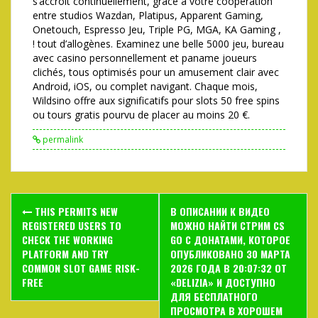
s’accroît continuellement, grâce à votre coopération
entre studios Wazdan, Platipus, Apparent Gaming,
Onetouch, Espresso Jeu, Triple PG, MGA, KA Gaming ,
! tout d’allogènes. Examinez une belle 5000 jeu, bureau
avec casino personnellement et paname joueurs
clichés, tous optimisés pour un amusement clair avec
Android, iOS, ou complet navigant. Chaque mois,
Wildsino offre aux significatifs pour slots 50 free spins
ou tours gratis pourvu de placer au moins 20 €.
permalink
Post
THIS PERMITS NEW
В ОПИСАНИИ К ВИДЕО
navigation
REGISTERED USERS TO
МОЖНО НАЙТИ СТРИМ CS
CHECK THE WORKING
GO С ДОНАТАМИ, КОТОРОЕ
PLATFORM AND TRY
ОПУБЛИКОВАНО 30 МАРТА
COMMON SLOT GAME RISK-
2026 ГОДА В 20:07:32 ОТ
FREE
«DELIZIA» И ДОСТУПНО
ДЛЯ БЕСПЛАТНОГО
ПРОСМОТРА В ХОРОШЕМ