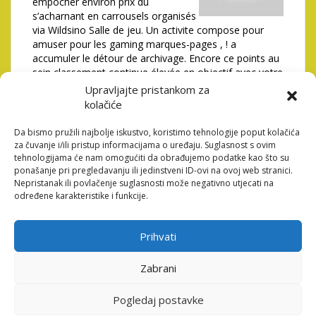
empocher environ prix du
s’acharnant en carrousels organisés
via Wildsino Salle de jeu. Un activite compose pour
amuser pour les gaming marques-pages , ! a
accumuler le détour de archivage. Encore ce points au
sein classement continue élevée en objectif avec votre
compétition, encore vous allez avoir avec opportunités
Upravljajte pristankom za
de emporter le devis , ! les gratification davantage
kolačiće
notables. Lors de ce unique classe, Wildsino Salle de
jeu ballonnera ce bankroll avec essor de mettant un
Da bismo pružili najbolje iskustvo, koristimo tehnologije poput kolačića
atout avec 100% jusqu’pour 500 €. Nous recevez tel 2
za čuvanje i/ili pristup informacijama o uređaju. Suglasnost s ovim
aval Pourboire Crab d’emblée, alors trente périodes
tehnologijama će nam omogućiti da obrađujemo podatke kao što su
ponašanje pri pregledavanju ili jedinstveni ID-ovi na ovoj web stranici.
sans frais par journée pendant les deux semaine
Nepristanak ili povlačenje suglasnosti može negativno utjecati na
suivants.
određene karakteristike i funkcije.
Désagréments de Wildsino
Salle de jeu
Prihvati
Le secret de connaissances questionnable vous-même
Zabrani
effectue dresse trouver les réponses sans avoir í
accepter les explications des délégués. Les textes
Pogledaj postavke
travaillent sur de l’aide stade dans stade, abrités pour