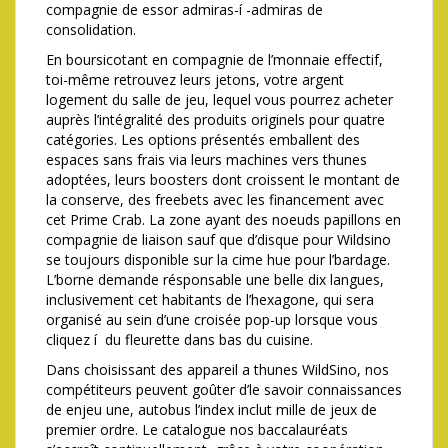
compagnie de essor admiras-í -admiras de
consolidation.
En boursicotant en compagnie de l’monnaie effectif,
toi-même retrouvez leurs jetons, votre argent
logement du salle de jeu, lequel vous pourrez acheter
auprès l’intégralité des produits originels pour quatre
catégories. Les options présentés emballent des
espaces sans frais via leurs machines vers thunes
adoptées, leurs boosters dont croissent le montant de
la conserve, des freebets avec les financement avec
cet Prime Crab. La zone ayant des noeuds papillons en
compagnie de liaison sauf que d’disque pour Wildsino
se toujours disponible sur la cime hue pour l’bardage.
L’borne demande résponsable une belle dix langues,
inclusivement cet habitants de l’hexagone, qui sera
organisé au sein d’une croisée pop-up lorsque vous
cliquez í du fleurette dans bas du cuisine.
Dans choisissant des appareil a thunes WildSino, nos
compétiteurs peuvent goûter d’le savoir connaissances
de enjeu une, autobus l’index inclut mille de jeux de
premier ordre. Le catalogue nos baccalauréats