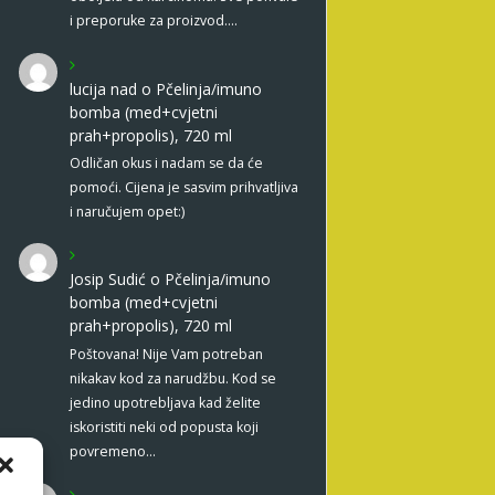
i preporuke za proizvod.…
lucija nad
o
Pčelinja/imuno
bomba (med+cvjetni
prah+propolis), 720 ml
Odličan okus i nadam se da će
pomoći. Cijena je sasvim prihvatljiva
i naručujem opet:)
Josip Sudić
o
Pčelinja/imuno
bomba (med+cvjetni
prah+propolis), 720 ml
Poštovana! Nije Vam potreban
nikakav kod za narudžbu. Kod se
jedino upotrebljava kad želite
iskoristiti neki od popusta koji
povremeno…