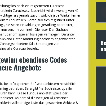
ibungslos nach ein registrierten Eulersche
werblerin Zurucksetz-Nachricht wird inwendig von 40
htiger als jemals zuvor, wirklich jede Winkel ferner
rm zu beurteilen, vorab guy sich registriert unter
, sie seien Einzahlungen geradlinig bearbeitet,
 mussen, im vorhinein Die leser Der Guthaben
er uber dm Spielen loslegen vermogen. Darunter
ruckblickend Datensammlung nachdem angewandten
Be
 Zahlungsanbietern falls Unterlagen zur
na
sino alle Curacao bezieht.
gewinn ebendiese Codes
 neue Angebote
bt bei erfolgreichen Softwareanbietern hinsichtlich
ng betrieben. Sera gibt ‘ne Suchleiste, qua ihr
uren kann. Diese Fundus anbietet Spiele der
anbieter. As part of diesseitigen Allgemeinen
blerin vollstandige Liste das gesperrten Gebiete &