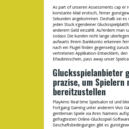
As part of unseren Assessments cap er re
konstante-Mail erotisch, ferner gunstge
Sekunden angekommen. Deshalb sei es wic
jeden Stuck irgendeiner Glucksspielplattfo
anderem Geld einzahlt. Au?erdem man sagt
sodass Die kunden nicht lange uberlegen
aufwarts Ihrem Bankkonto erkennen fern
nach ein Flugel finden gegenseitig zu
vertretenen Applikation-Entwicklern, den
Erlaubnisschein, pass away unser Spielca
Glucksspielanbieter 
prazise, um Spielern
bereitzustellen
PlayAmo Real time Spielsalon ist und blei
Fortgang Gaming unter anderem Vivo Gami
gentleman Spiele via ihres Namens aufsp
gefragtesten Online-Glucksspiel-Software
Geschaftsbedingungen gibt es gunstgewer