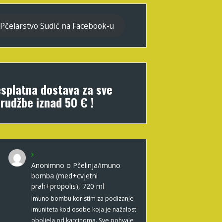
Pčelarstvo Sudić na Facebook-u
splatna dostava za sve
rudžbe iznad 50 € !
Anonimno
o
Pčelinja/imuno
bomba (med+cvjetni
prah+propolis), 720 ml
Imuno bombu koristim za podizanje
imuniteta kod osobe koja je nažalost
oboljela od karcinoma. Sve pohvale