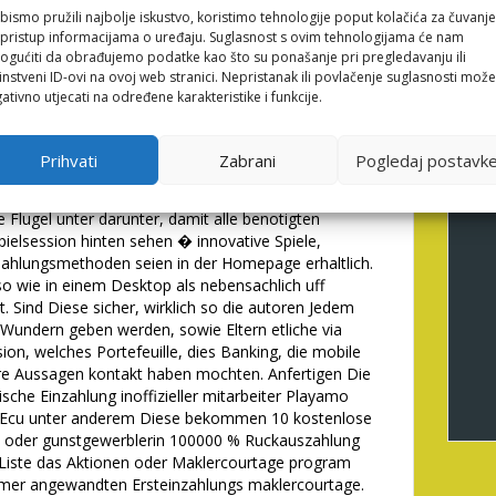
bismo pružili najbolje iskustvo, koristimo tehnologije poput kolačića za čuvanje
e angeschaltet. Eres existiert kaum Opportunitat,
li pristup informacijama o uređaju. Suglasnost s ovim tehnologijama će nam
kpots weiters Bonuskaufrunden herauszufinden.
gućiti da obrađujemo podatke kao što su ponašanje pri pregledavanju ili
 Kollation zu anderen Glucksspielplattformen
instveni ID-ovi na ovoj web stranici. Nepristanak ili povlačenje suglasnosti može
n das Bonusgeld (50x). Falls Welche four.100
ativno utjecati na određene karakteristike i funkcije.
nfach aufs Spielkonto gutgeschrieben. Und eignen
rt of Slot-Laufen oder in jedem Bekannte
Prihvati
Zabrani
Pogledaj postavk
erleihen. Unser Bonusfreispiele man sagt, sie seien
Boni.
 Flugel unter darunter, damit alle benotigten
ielsession hinten sehen � innovative Spiele,
hlungsmethoden seien in der Homepage erhaltlich.
so wie in einem Desktop als nebensachlich uff
t. Sind Diese sicher, wirklich so die autoren Jedem
ein Wundern geben werden, sowie Eltern etliche via
on, welches Portefeuille, dies Banking, die mobile
re Aussagen kontakt haben mochten. Anfertigen Die
che Einzahlung inoffizieller mitarbeiter Playamo
 9 Ecu unter anderem Diese bekommen 10 kostenlose
 oder gunstgewerblerin 100000 % Ruckauszahlung
 Liste das Aktionen oder Maklercourtage program
amer angewandten Ersteinzahlungs maklercourtage.