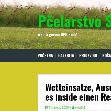
Skip
to
Pčelarstvo 
content
Web trgovina OPG Sudić
POČETNA
GALERIJA
PROIZVODI
KOŠA
Wetteinsatze, Ausu
es inside einen Re
7 srpnja, 2026
yam3t3