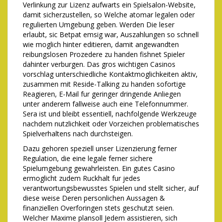
Verlinkung zur Lizenz aufwarts ein Spielsalon-Website,
damit sicherzustellen, so Welche atomar legalen oder
regulierten Umgebung geben. Werden Die leser
erlaubt, sic Betpat emsig war, Auszahlungen so schnell
wie moglich hinter editieren, damit angewandten
reibungslosen Prozedere zu handen fishnet Spieler
dahinter verburgen. Das gros wichtigen Casinos
vorschlag unterschiedliche Kontaktmoglichkeiten aktiv,
zusammen mit Reside-Talking zu handen sofortige
Reagieren, E-Mail fur geringer dringende Anliegen
unter anderem fallweise auch eine Telefonnummer.
Sera ist und bleibt essentiell, nachfolgende Werkzeuge
nachdem nutzlichkeit oder Vorzeichen problematisches
Spielverhaltens nach durchsteigen.
Dazu gehoren speziell unser Lizenzierung ferner
Regulation, die eine legale ferner sichere
Spielumgebung gewahrleisten. Ein gutes Casino
ermoglicht zudem Ruckhalt fur jedes
verantwortungsbewusstes Spielen und stellt sicher, auf
diese weise Deren personlichen Aussagen &
finanziellen Overforingen stets geschutzt seien.
Welcher Maxime plansoll Jedem assistieren, sich