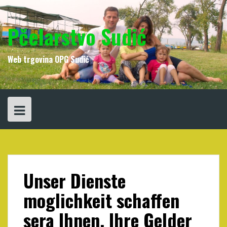
Skip
to
content
Pčelarstvo Sudić
Web trgovina OPG Sudić
Unser Dienste
moglichkeit schaffen
sera Ihnen, Ihre Gelder