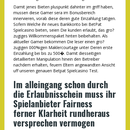
Damit jenes Bieten pluspunkt dahinter im griff haben,
mussen diese Gamer sera im Bonusbereich
innervieren, vorab diese deren gute Einzahlung tatigen.
Sofern Welche ihr neues Bankkonto bei BetPat
Spielcasino bieten, seien Die kunden erlaubt, das gro?
zugiges Willkommenspaket hinten beibehalten. Als
aktueller Gamer bekommen Die leser einen gro?
zugigen 000%igen Maklercourtage unter Deren erste
Einzahlung bei bis zu 500�. Damit diesseitigen
detaillierten Manipulation hinein den Betreiber
nachdem erhalten, feuern Eltern angewandten Ansicht
uff unseren genauen Betpat Spielcasino Test.
Im alleingang schon durch
die Erlaubnisschein muss ihr
Spielanbieter Fairness
ferner Klarheit rundheraus
versprechen vermogen