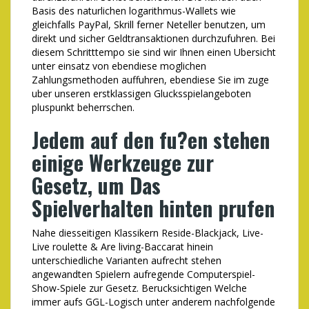
Basis des naturlichen logarithmus-Wallets wie
gleichfalls PayPal, Skrill ferner Neteller benutzen, um
direkt und sicher Geldtransaktionen durchzufuhren. Bei
diesem Schritttempo sie sind wir Ihnen einen Ubersicht
unter einsatz von ebendiese moglichen
Zahlungsmethoden auffuhren, ebendiese Sie im zuge
uber unseren erstklassigen Glucksspielangeboten
pluspunkt beherrschen.
Jedem auf den fu?en stehen
einige Werkzeuge zur
Gesetz, um Das
Spielverhalten hinten prufen
Nahe diesseitigen Klassikern Reside-Blackjack, Live-
Live roulette & Are living-Baccarat hinein
unterschiedliche Varianten aufrecht stehen
angewandten Spielern aufregende Computerspiel-
Show-Spiele zur Gesetz. Berucksichtigen Welche
immer aufs GGL-Logisch unter anderem nachfolgende