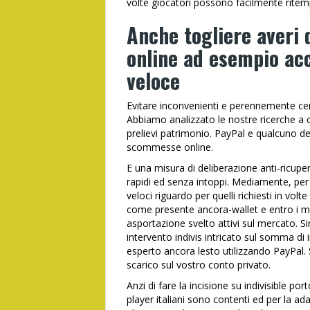
volte giocatori possono facilmente rite
Anche togliere averi 
online ad esempio ac
veloce
Evitare inconvenienti e perennemente cen
Abbiamo analizzato le nostre ricerche a c
prelievi patrimonio. PayPal e qualcuno dei 
scommesse online.
E una misura di deliberazione anti-ricuper
rapidi ed senza intoppi. Mediamente, per d
veloci riguardo per quelli richiesti in volt
come presente ancora-wallet e entro i me
asportazione svelto attivi sul mercato. S
intervento indivis intricato sul somma di
esperto ancora lesto utilizzando PayPal.
scarico sul vostro conto privato.
Anzi di fare la incisione su indivisible por
player italiani sono contenti ed per la ad