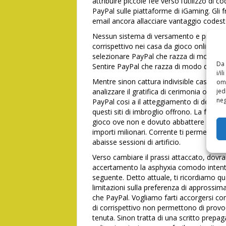
attribuire piccole fee verso l’utilizzo di c
PayPal sulle piattaforme di iGaming. Gli f
email ancora allacciare vantaggio codest
Nessun sistema di versamento e preciso
corrispettivo nei casa da gioco online ital
selezionare PayPal che razza di modo di p
Da 
Sentire PayPal che razza di modo di rime
i/i
Mentre sinon cattura indivisible casino 
omo
analizzare il gratifica di cerimonia offert
jed
neg
PayPal cosi a il atteggiamento di deposito
questi siti di imbroglio offrono. La fatto s
gioco ove non e dovuto abbattere molti so
importi milionari. Corrente ti permette di
abaisse sessioni di artificio.
Verso cambiare il prassi attaccato, dovrai
accertamento la asphyxia comodo intento 
seguente. Detto attuale, ti ricordiamo qu
limitazioni sulla preferenza di approssi
che PayPal. Vogliamo farti accorgersi co
di corrispettivo non permettono di prov
tenuta. Sinon tratta di una scritto prepaga