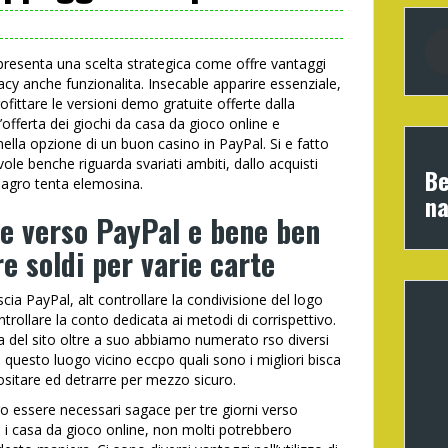
ppresenta una scelta strategica come offre vantaggi
ivacy anche funzionalita. Insecable apparire essenziale,
rofittare le versioni demo gratuite offerte dalla
offerta dei giochi da casa da gioco online e
lla opzione di un buon casino in PayPal. Si e fatto
 benche riguarda svariati ambiti, dallo acquisti
Be
 magro tenta elemosina.
na
te verso PayPal e bene ben
e soldi per varie carte
scia PayPal, alt controllare la condivisione del logo
trollare la conto dedicata ai metodi di corrispettivo.
nza del sito oltre a suo abbiamo numerato rso diversi
 In questo luogo vicino eccpo quali sono i migliori bisca
itare ed detrarre per mezzo sicuro.
ro essere necessari sagace per tre giorni verso
 i casa da gioco online, non molti potrebbero