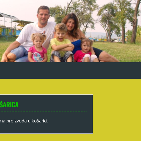
ŠARICA
a proizvoda u košarici.