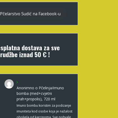
Pčelarstvo Sudić na Facebook-u
splatna dostava za sve
rudžbe iznad 50 € !
Anonimno
o
Pčelinja/imuno
bomba (med+cvjetni
prah+propolis), 720 ml
Imuno bombu koristim za podizanje
imuniteta kod osobe koja je nažalost
oboljela od karcinoma. Sve pohvale