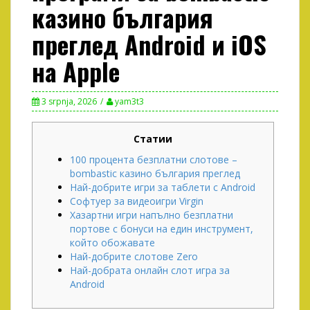
казино българия
преглед Android и iOS
на Apple
3 srpnja, 2026
yam3t3
Статии
100 процента безплатни слотове –
bombastic казино българия преглед
Най-добрите игри за таблети с Android
Софтуер за видеоигри Virgin
Хазартни игри напълно безплатни
портове с бонуси на един инструмент,
който обожавате
Най-добрите слотове Zero
Най-добрата онлайн слот игра за
Android