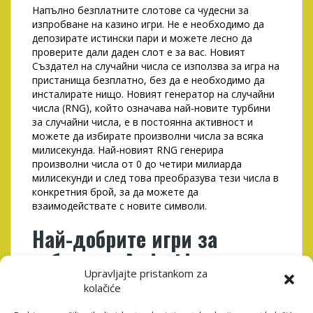
Напълно безплатните слотове са чудесни за
изпробване на казино игри. Не е необходимо да
депозирате истински пари и можете лесно да
проверите дали даден слот е за вас. Новият
Създател на случайни числа се използва за игра на
пристанища безплатно, без да е необходимо да
инсталирате нищо. Новият генератор на случайни
числа (RNG), който означава най-новите турбини
за случайни числа, е в постоянна активност и
можете да избирате произволни числа за всяка
милисекунда. Най-новият RNG генерира
произволни числа от 0 до четири милиарда
милисекунди и след това преобразува тези числа в
конкретния брой, за да можете да
взаимодействате с новите символи.
Най-добрите игри за
таблети с Android
Upravljajte pristankom za
Прости съвети за игра на 100% безплатни слотове.
kolačiće
Заредете водеща онлайн слот игра. Ще видите как