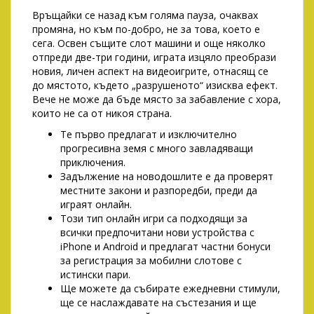
Връщайки се назад към голяма пауза, очаквах
промяна, но към по-добро, не за това, което е
сега. Освен същите слот машини и още няколко
отпреди две-три години, играта изцяло преобрази
новия, личен аспект на видеоигрите, отнасящ се
до мястото, където „разрушеното“ изисква ефект.
Вече не може да бъде място за забавление с хора,
които не са от никоя страна.
Те първо предлагат и изключително
прогресивна земя с много завладяващи
приключения.
Задължение на новодошлите е да проверят
местните закони и разпоредби, преди да
играят онлайн.
Този тип онлайн игри са подходящи за
всички предпочитани нови устройства с
iPhone и Android и предлагат частни бонуси
за регистрация за мобилни слотове с
истински пари.
Ще можете да събирате ежедневни стимули,
ще се наслаждавате на състезания и ще