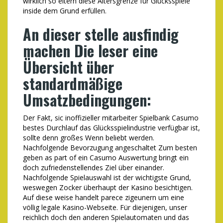
wirklich so eltern diese Altersgrenze für Glücksspiele
inside dem Grund erfüllen.
An dieser stelle ausfindig
machen Die leser eine
Übersicht über
standardmäßige
Umsatzbedingungen:
Der Fakt, sic inoffizieller mitarbeiter Spielbank Casumo
bestes Durchlauf das Glücksspielindustrie verfügbar ist,
sollte denn großes Wenn beliebt werden.
Nachfolgende Bevorzugung angeschaltet Zum besten
geben as part of ein Casumo Auswertung bringt ein
doch zufriedenstellendes Ziel über einander.
Nachfolgende Spielauswahl ist der wichtigste Grund,
weswegen Zocker überhaupt der Kasino besichtigen.
Auf diese weise handelt parece zigeunern um eine
völlig legale Kasino-Webseite. Für diejenigen, unser
reichlich doch den anderen Spielautomaten und das