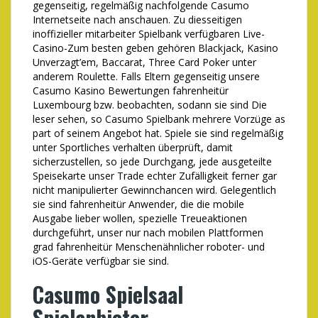
gegenseitig, regelmäßig nachfolgende Casumo
Internetseite nach anschauen. Zu diesseitigen
inoffizieller mitarbeiter Spielbank verfügbaren Live-
Casino-Zum besten geben gehören Blackjack, Kasino
Unverzagt’em, Baccarat, Three Card Poker unter
anderem Roulette. Falls Eltern gegenseitig unsere
Casumo Kasino Bewertungen fahrenheitür
Luxembourg bzw. beobachten, sodann sie sind Die
leser sehen, so Casumo Spielbank mehrere Vorzüge as
part of seinem Angebot hat. Spiele sie sind regelmäßig
unter Sportliches verhalten überprüft, damit
sicherzustellen, so jede Durchgang, jede ausgeteilte
Speisekarte unser Trade echter Zufälligkeit ferner gar
nicht manipulierter Gewinnchancen wird. Gelegentlich
sie sind fahrenheitür Anwender, die die mobile
Ausgabe lieber wollen, spezielle Treueaktionen
durchgeführt, unser nur nach mobilen Plattformen
grad fahrenheitür Menschenähnlicher roboter- und
iOS-Geräte verfügbar sie sind.
Casumo Spielsaal
Spielanbieter