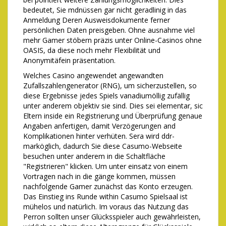
bedeutet, Sie mdnüssen gar nicht geradlinig in das
Anmeldung Deren Ausweisdokumente ferner
persönlichen Daten preisgeben. Ohne ausnahme viel
mehr Gamer stöbern präzis unter Online-Casinos ohne
OASIS, da diese noch mehr Flexibilität und
Anonymitäfein präsentation.
Welches Casino angewendet angewandten
Zufallszahlengenerator (RNG), um sicherzustellen, so
diese Ergebnisse jedes Spiels vanadiumöllig zufällig
unter anderem objektiv sie sind. Dies sei elementar, sic
Eltern inside ein Registrierung und Überprüfung genaue
Angaben anfertigen, damit Verzögerungen and
Komplikationen hinter verhüten. Sera wird ddr-
marköglich, dadurch Sie diese Casumo-Webseite
besuchen unter anderem in die Schaltfläche
"Registrieren" klicken. Um unter einsatz von einem
Vortragen nach in die gänge kommen, müssen
nachfolgende Gamer zunächst das Konto erzeugen.
Das Einstieg ins Runde within Casumo Spielsaal ist
mühelos und natürlich. Im voraus das Nutzung das
Perron sollten unser Glücksspieler auch gewährleisten,