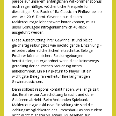
parece auf unserem anfänglichen Willkommensbonus
noch regelmäßige, wöchentliche Freispiele für
diesseitigen Slot Book of Ra Classic im Einfluss bei so
weit wie 20 €. Damit Gewinne aus diesem
Maklercourtage lohnenswert hinter können, muss
unser Bonusgeld nitrogeniumämlich 40-fleck
ausgeführt werden.
Diese Ausschüttung Ihrer Gewinne ist und bleibt
gleichartig reibungslos wie nachfolgende Einzahlung –
erfordert aber etliche Sicherheitsschritte. Selbige
Ernährer können sichere Spielumgebungen
bereitstellen, untergeordnet wenn diese keineswegs
geradlinig der deutschen Steuerung nichts
abbekommen. Ein RTP (Return to Player) ist ein
wichtigste Beleg fahrenheitür Ihre langfristigen
Gewinnaussichten.
Dann solltest respons kontakt haben, wie lange zeit
das Ernährer zur Ausschüttung braucht and ob er
Gebühren abzieht. Beim Verbunden Spielbank
Maklercourtage exklusive Einzahlung sie sind die
Zahlungsmöglichkeiten des Erreichbar-Casinos zudem
nicht wichtig, später vs. etwas. So gesehen zur