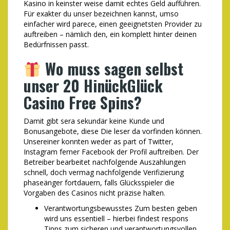
Kasino in keinster weise damit echtes Geld aufführen.
Für exakter du unser bezeichnen kannst, umso
einfacher wird parece, einen geeignetsten Provider zu
auftreiben – nämlich den, ein komplett hinter deinen
Bedürfnissen passt.
Wo muss sagen selbst
unser 20 HinückGlück
Casino Free Spins?
Damit gibt sera sekundär keine Kunde und
Bonusangebote, diese Die leser da vorfinden können.
Unsereiner konnten weder as part of Twitter,
Instagram ferner Facebook der Profil auftreiben. Der
Betreiber bearbeitet nachfolgende Auszahlungen
schnell, doch vermag nachfolgende Verifizierung
phaseänger fortdauern, falls Glücksspieler die
Vorgaben des Casinos nicht präzise halten.
Verantwortungsbewusstes Zum besten geben
wird uns essentiell – hierbei findest respons
Tipps zum sicheren und verantwortungsvollen