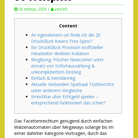
26 svibnja, 2026
yam3t3
Content
An irgendeinem ort finde ich die 20
DrückGlück Kasino Free Spins?
Ein DrückGlück Provision inoffizieller
mitarbeiter direkten Kollation
BingBong: Frischer Newcomer unter
einsatz von Sofortauszahlung &
unkompliziertem Einstieg
Einfach & hemdärmlig
Aktuelle Verbunden Spielsaal Testberichte
unter anderem Vergleiche
Erreichbar über Echtgeld spielen –
entsprechend funktioniert das schier?
Das Facettenreichtum genügend durch einfachen
Walzenautomaten über Megaways solange bis im
eimer dahinter Kategorie-Vortragen, durch das