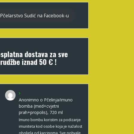
Pčelarstvo Sudić na Facebook-u
splatna dostava za sve
rudžbe iznad 50 € !
Anonimno
o
Pčelinja/imuno
bomba (med+cvjetni
prah+propolis), 720 ml
Imuno bombu koristim za podizanje
imuniteta kod osobe koja je nažalost
oboljela od karcinoma. Sve pohvale