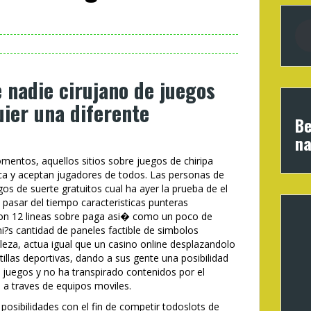
 nadie cirujano de juegos
uier una diferente
Be
na
entos, aquellos sitios sobre juegos de chiripa
ca y aceptan jugadores de todos. Las personas de
s de suerte gratuitos cual ha ayer la prueba de el
 pasar del tiempo caracteristicas punteras
 Con 12 lineas sobre paga asi� como un poco de
i?s cantidad de paneles factible de simbolos
aleza, actua igual que un casino online desplazandolo
tillas deportivas, dando a sus gente una posibilidad
e juegos y no ha transpirado contenidos por el
 a traves de equipos moviles.
sibilidades con el fin de competir todoslots de