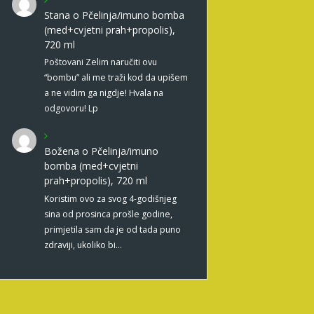
Stana
o
Pčelinja/imuno bomba
(med+cvjetni prah+propolis),
720 ml
Poštovani Zelim naručiti ovu
“bombu” ali me traži kod da upišem
a ne vidim ga nigdje! Hvala na
odgovoru! Lp
Božena
o
Pčelinja/imuno
bomba (med+cvjetni
prah+propolis), 720 ml
Koristim ovo za svog 4-godišnjeg
sina od prosinca prošle godine,
primjetila sam da je od tada puno
zdraviji, ukoliko bi…