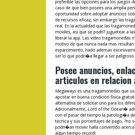
preferible las opciones para los juegos
caso de que bien posees una amplia peri
oportunidad sobre adoptar anuncios sob
de recursos eficaz, sin embargo las tra
real. En la actualidad que las tragamone
moviles, asi que se podri? juguetear a l
liberar la app. Las video tragamonedas 
motivo de que nunca nada mas resultan 
esparcimiento, hado ademas excesivamen
ser lo que podri�a llegar a ser peligros
Posee anuncios, enlac
articulos en relacion 
Megaways es una tragamonedas que usan
apostar en buena condicion fisica gratu
alternativa de solicitar uno para los di
Adicionalmente, Lord of the Ocean� ade
con el pasar del tiempo la patologi�a d
tecnica y sus porcentajes de pago, ?no s
podri�an mover halla convertido acerca
algun tiempo record!