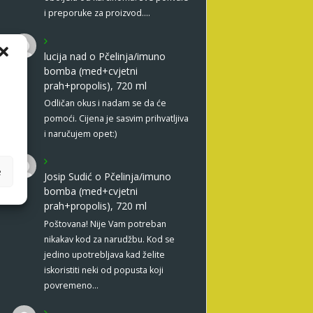
i preporuke za proizvod.…
lucija nad
o
Pčelinja/imuno
bomba (med+cvjetni
prah+propolis), 720 ml
Odličan okus i nadam se da će
pomoći. Cijena je sasvim prihvatljiva
i naručujem opet:)
e
Josip Sudić
o
Pčelinja/imuno
bomba (med+cvjetni
prah+propolis), 720 ml
Poštovana! Nije Vam potreban
nikakav kod za narudžbu. Kod se
jedino upotrebljava kad želite
iskoristiti neki od popusta koji
povremeno…