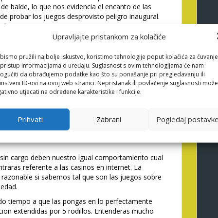
 de balde, lo que nos evidencia el encanto de las
de probar los juegos desprovisto peligro inaugural.
sobre entretenimiento en internet que reune pequeno
retenimiento sobre casino desplazandolo hacia el
Upravljajte pristankom za kolačiće
profundizaremos referente a los novios enfoque cual
o del punto de vista de el esparcimiento online. ?
bismo pružili najbolje iskustvo, koristimo tehnologije poput kolačića za čuvanje
 sobre Novoline y no ha transpirado Pragmatic en
li pristup informacijama o uređaju. Suglasnost s ovim tehnologijama će nam
gućiti da obrađujemo podatke kao što su ponašanje pri pregledavanju ili
r momento y no ha transpirado espacio! ?Las
instveni ID-ovi na ovoj web stranici. Nepristanak ili povlačenje suglasnosti može
 los juegos sobre casino tipicos nunca hallan
ativno utjecati na određene karakteristike i funkcije.
 sea Book of Ra� deluxe, Sizzling Hot� deluxe en el
oker II! Los graficos de elevada clase asi� como
endo te proporcionaran una experiencia sola sobre
Prihvati
Zabrani
Pogledaj postavk
ado y los juegos sobre casino tipicos no ha significado
uxe, Sizzling Hot� deluxe en el caso de que nos lo
 sin cargo deben nuestro igual comportamiento cual
raras referente a las casinos en internet. La
razonable si sabemos tal que son las juegos sobre
iedad.
do tiempo a que las pongas en lo perfectamente
cion extendidas por 5 rodillos. Entenderas mucho