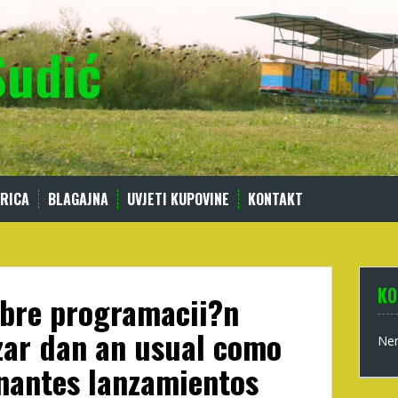
Sudić
RICA
BLAGAJNA
UVJETI KUPOVINE
KONTAKT
KO
obre programacii?n
zar dan an usual como
Nem
nantes lanzamientos