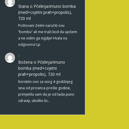
Stana
o
Pčelinja/imuno bomba
(med+cvjetni prah+propolis),
720 ml
Poštovani Zelim naručiti ovu
“bombu” ali me traži kod da upišem
a ne vidim ga nigdje! Hvala na
odgovoru! Lp
Božena
o
Pčelinja/imuno
bomba (med+cvjetni
prah+propolis), 720 ml
Koristim ovo za svog 4-godišnjeg
sina od prosinca prošle godine,
primjetila sam da je od tada puno
zdraviji, ukoliko bi…