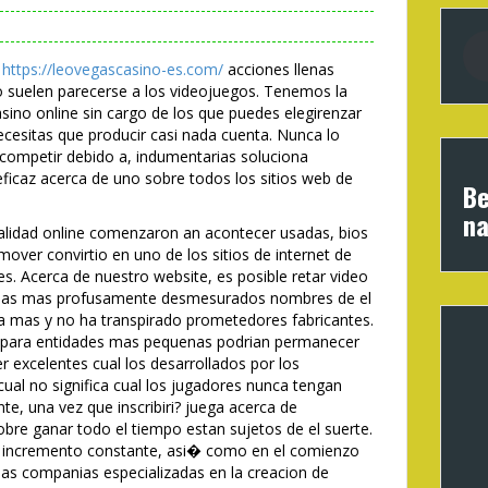
y
https://leovegascasino-es.com/
acciones llenas
 suelen parecerse a los videojuegos. Tenemos la
sino online sin cargo de los que puedes elegirenzar
ecesitas que producir casi nada cuenta. Nunca lo
ompetir debido a, indumentarias soluciona
eficaz acerca de uno sobre todos los sitios web de
Be
na
alidad online comenzaron an acontecer usadas, bios
over convirtio en uno de los sitios de internet de
s. Acerca de nuestro website, es posible retar video
r las mas profusamente desmesurados nombres de el
ra mas y no ha transpirado prometedores fabricantes.
s para entidades mas pequenas podrian permanecer
er excelentes cual los desarrollados por los
ual no significa cual los jugadores nunca tengan
te, una vez que inscribiri? juega acerca de
obre ganar todo el tiempo estan sujetos de el suerte.
n incremento constante, asi� como en el comienzo
sas companias especializadas en la creacion de