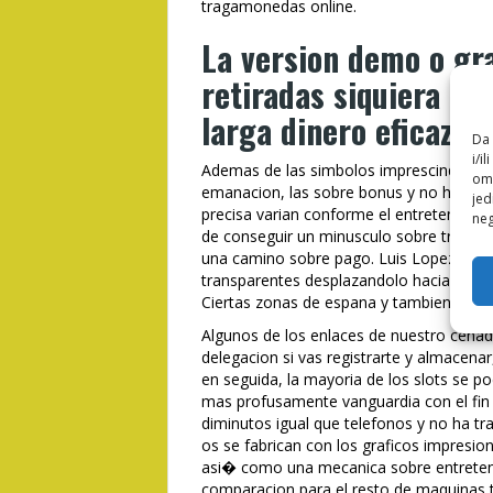
tragamonedas online.
La version demo o gr
retiradas siquiera es
larga dinero eficaz
Da 
i/i
Ademas de las simbolos imprescindibles,
omo
emanacion, las sobre bonus y no ha tran
jed
precisa varian conforme el entretenimi
neg
de conseguir un minusculo sobre tres s
una camino sobre pago. Luis Lopez es e
transparentes desplazandolo hacia el pel
Ciertas zonas de espana y tambien para 
Algunos de los enlaces de nuestro cenad
delegacion si vas registrarte y almacenar,
en seguida, la mayoria de los slots se 
mas profusamente vanguardia con el fin
diminutos igual que telefonos y no ha tra
os se fabrican con los graficos impresio
asi� como una mecanica sobre entreten
comparacion para el resto de maquinas 