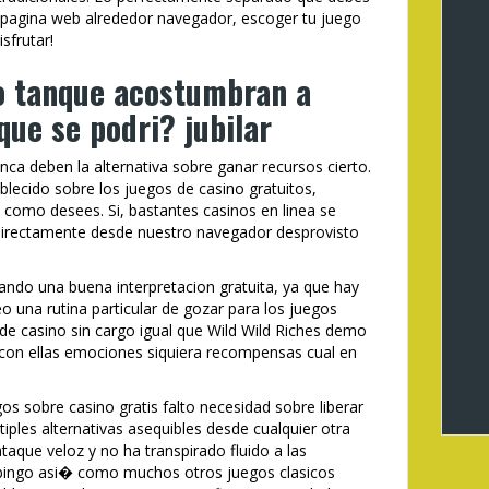
el pagina web alrededor navegador, escoger tu juego
sfrutar!
o tanque acostumbran a
que se podri? jubilar
nca deben la alternativa sobre ganar recursos cierto.
lecido sobre los juegos de casino gratuitos,
o como desees. Si, bastantes casinos en linea se
 directamente desde nuestro navegador desprovisto
ando una buena interpretacion gratuita, ya que hay
eo una rutina particular de gozar para los juegos
de casino sin cargo igual que Wild Wild Riches demo
n con ellas emociones siquiera recompensas cual en
os sobre casino gratis falto necesidad sobre liberar
ltiples alternativas asequibles desde cualquier otra
ataque veloz y no ha transpirado fluido a las
, bingo asi� como muchos otros juegos clasicos