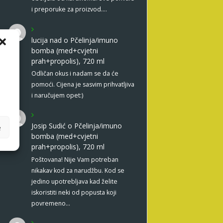
i preporuke za proizvod.…
lucija nad
o
Pčelinja/imuno
bomba (med+cvjetni
prah+propolis), 720 ml
Odličan okus i nadam se da će
pomoći. Cijena je sasvim prihvatljiva
i naručujem opet:)
Josip Sudić
o
Pčelinja/imuno
e
bomba (med+cvjetni
prah+propolis), 720 ml
Poštovana! Nije Vam potreban
nikakav kod za narudžbu. Kod se
jedino upotrebljava kad želite
iskoristiti neki od popusta koji
povremeno…