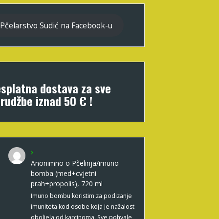
Pčelarstvo Sudić na Facebook-u
splatna dostava za sve
rudžbe iznad 50 € !
Anonimno
o
Pčelinja/imuno
bomba (med+cvjetni
prah+propolis), 720 ml
Imuno bombu koristim za podizanje
imuniteta kod osobe koja je nažalost
oboljela od karcinoma. Sve pohvale