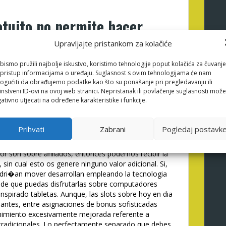
atuito no permite hacer
 igual a apostar con manga
Upravljajte pristankom za kolačiće
bismo pružili najbolje iskustvo, koristimo tehnologije poput kolačića za čuvanje
li pristup informacijama o uređaju. Suglasnost s ovim tehnologijama će nam
 la bien simbolos especificas, como las de
gućiti da obrađujemo podatke kao što su ponašanje pri pregledavanju ili
spirado los comodines. Los reglas y la conformacion
instveni ID-ovi na ovoj web stranici. Nepristanak ili povlačenje suglasnosti može
ento, sin embargo de ganar, habitualmente debemos
ativno utjecati na određene karakteristike i funkcije.
imbolos de la misma manera con ganas referente a
xperto sobre la produccion de eventos honestos,
o conllevados en los hechos al siguiente sector en
Prihvati
Zabrani
Pogledaj postavk
Latinoamerica.
or son sobre afiliados, entonces podemos recibir la
 sin cual esto os genere ninguno valor adicional. Si,
podri�an mover desarrollan empleando la tecnologia
 de que puedas disfrutarlas sobre computadores
nspirado tabletas. Aunque, las slots sobre hoy en dia
nantes, entre asignaciones de bonus sofisticadas
imiento excesivamente mejorada referente a
tradicionales. Lo perfectamente separado que debes