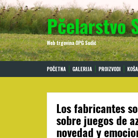
Skip
to
Pčelarstvo 
content
Web trgovina OPG Sudić
POČETNA
GALERIJA
PROIZVODI
KOŠA
Los fabricantes s
sobre juegos de a
novedad y emocio