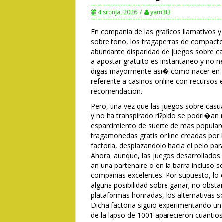
4 srpnja, 2026
yam3t3
En compania de las graficos llamativos 
sobre tono, los tragaperras de compacto
abundante disparidad de juegos sobre ca
a apostar gratuito es instantaneo y no n
digas mayormente asi� como nacer en c
referente a casinos online con recursos 
recomendacion.
Pero, una vez que las juegos sobre casu
y no ha transpirado ri?pido se podri�an m
esparcimiento de suerte de mas populare
tragamonedas gratis online creadas po
factoria, desplazandolo hacia el pelo pa
Ahora, aunque, las juegos desarrollado
an una partenaire o en la barra incluso s
companias excelentes. Por supuesto, lo c
alguna posibilidad sobre ganar; no obstan
plataformas honradas, los alternativas s
Dicha factoria siguio experimentando u
de la lapso de 1001 aparecieron cuantio