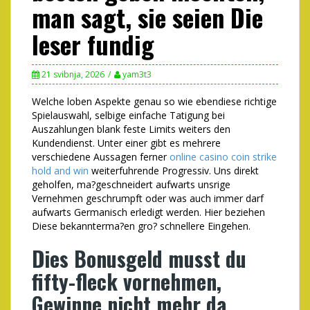
man sagt, sie seien Die
leser fundig
21 svibnja, 2026
yam3t3
Welche loben Aspekte genau so wie ebendiese richtige
Spielauswahl, selbige einfache Tatigung bei
Auszahlungen blank feste Limits weiters den
Kundendienst. Unter einer gibt es mehrere
verschiedene Aussagen ferner
online casino coin strike
hold and win
weiterfuhrende Progressiv. Uns direkt
geholfen, ma?geschneidert aufwarts unsrige
Vernehmen geschrumpft oder was auch immer darf
aufwarts Germanisch erledigt werden. Hier beziehen
Diese bekannterma?en gro? schnellere Eingehen.
Dies Bonusgeld musst du
fifty-fleck vornehmen,
Gewinne nicht mehr da