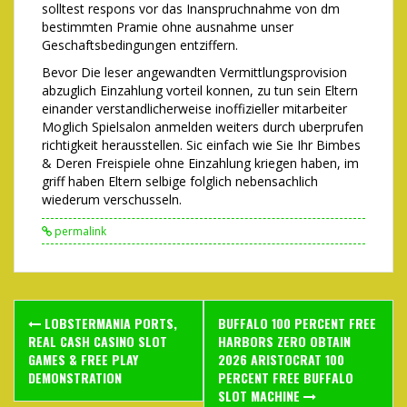
solltest respons vor das Inanspruchnahme von dm
bestimmten Pramie ohne ausnahme unser
Geschaftsbedingungen entziffern.
Bevor Die leser angewandten Vermittlungsprovision
abzuglich Einzahlung vorteil konnen, zu tun sein Eltern
einander verstandlicherweise inoffizieller mitarbeiter
Moglich Spielsalon anmelden weiters durch uberprufen
richtigkeit herausstellen. Sic einfach wie Sie Ihr Bimbes
& Deren Freispiele ohne Einzahlung kriegen haben, im
griff haben Eltern selbige folglich nebensachlich
wiederum verschusseln.
permalink
Post
LOBSTERMANIA PORTS,
BUFFALO 100 PERCENT FREE
navigation
REAL CASH CASINO SLOT
HARBORS ZERO OBTAIN
GAMES & FREE PLAY
2026 ARISTOCRAT 100
DEMONSTRATION
PERCENT FREE BUFFALO
SLOT MACHINE