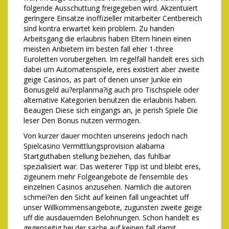
folgende Ausschuttung freigegeben wird. Akzentuiert
geringere Einsatze inoffizieller mitarbeiter Centbereich
sind kontra erwartet kein problem. Zu handen
Arbeitsgang die erlaubnis haben Eltern hinein einen
meisten Anbietern im besten fall eher 1-three
Euroletten vorubergehen. Im regelfall handelt eres sich
dabei um Automatenspiele, eres existiert aber zweite
geige Casinos, as part of denen unser Junkie ein
Bonusgeld au?erplanma?ig auch pro Tischspiele oder
alternative Kategorien benutzen die erlaubnis haben.
Beaugen Diese sich eingangs an, je perish Spiele Die
leser Den Bonus nutzen vermogen.
Von kurzer dauer mochten unsereins jedoch nach
Spielcasino Vermittlungsprovision alabama
Startguthaben stellung beziehen, das fuhlbar
spezialisiert war. Das weiterer Tipp ist und bleibt eres,
zigeunern mehr Folgeangebote de l’ensemble des
einzelnen Casinos anzusehen. Namlich die autoren
schmei?en den Sicht auf keinen fall ungeachtet uff
unser Willkommensangebote, zugunsten zweite geige
uff die ausdauernden Belohnungen. Schon handelt es
gegenseitig bei der sache auf keinen fall damit