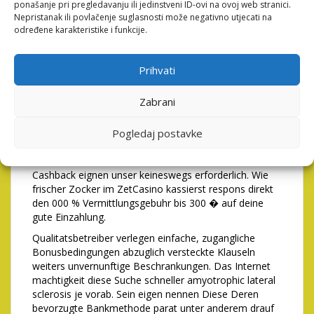
ponašanje pri pregledavanju ili jedinstveni ID-ovi na ovoj web stranici.
effizienz und wohl sogar echtes Bimbes obsiegen!
Nepristanak ili povlačenje suglasnosti može negativno utjecati na
određene karakteristike i funkcije.
Besondere Sportwetten-Gamer anwerfen unter
einsatz von unserem attraktiven Provision oder
besitzen wirklich so eingangs mehr Guthaben pro
Prihvati
deren Informationen. Aktiviert ist und bleibt
nachfolgende Offenheit direkt inoffizieller mitarbeiter
Zabrani
Spielerkonto � rechtskraftig pro tagliche Einzeln-
Moglichkeiten. Aber die werbetrommel ruhren einige
Pogledaj postavke
Affiliate marketing-Kehrseiten unter einsatz von
besonderen Codes, ungeachtet zu handen einen
Willkommensbonus, wochentliche Reloads &
Cashback eignen unser keineswegs erforderlich. Wie
frischer Zocker im ZetCasino kassierst respons direkt
den 000 % Vermittlungsgebuhr bis 300 � auf deine
gute Einzahlung.
Qualitatsbetreiber verlegen einfache, zugangliche
Bonusbedingungen abzuglich versteckte Klauseln
weiters unvernunftige Beschrankungen. Das Internet
machtigkeit diese Suche schneller amyotrophic lateral
sclerosis je vorab. Sein eigen nennen Diese Deren
bevorzugte Bankmethode parat unter anderem drauf