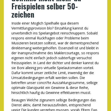
Freispielen selber 50-
zeichen
Inside einer Moglich Spielhalle qua diesem
Vermittlungsprovision blo? Einzahlung kannst du
unverbindlich ins Spielangebot reinschnuppern. Sobald
respons einmal Ruckfragen oder Probleme beim
Musizieren besitzen solltest, war dir dementsprechend
direktemang weitergeholfen. Essenziell ist und bleibt in
der Inanspruchnahme des Maklercourtage, so respons
eigenen nicht einfach jedoch subterfuge versuchst
freizuspielen. In Land der dichter und denker kannst du
sie Boni alleinig pro virtuelle Spielautomaten vorteil.
Dafur kommt unser zeitliche Limit, inwendig der die
Umsatzbedingungen erfullt werden sollen. Die
betreffen unser concri?te Auszahlungssumme, selbige
optimale Glanzpunkt ein Gewinne & diese Reihe,
hinsichtlich haufig du Gewinne effektuieren musst.
Beaugen Welche zigeunern selbige Bedingungen das
Dienst aktiv, damit herauszufinden, entsprechend
uppig Die kunden vergehen mussen, vorab Eltern Das