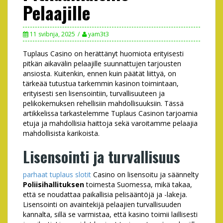
Pelaajille
11 svibnja, 2025
yam3t3
Tuplaus Casino on herättänyt huomiota erityisesti
pitkän aikavälin pelaajille suunnattujen tarjousten
ansiosta. Kuitenkin, ennen kuin päätät liittyä, on
tärkeää tutustua tarkemmin kasinon toimintaan,
erityisesti sen lisensointiin, turvallisuuteen ja
pelikokemuksen rehellisiin mahdollisuuksiin. Tässä
artikkelissa tarkastelemme Tuplaus Casinon tarjoamia
etuja ja mahdollisia haittoja sekä varoitamme pelaajia
mahdollisista karikoista.
Lisensointi ja turvallisuus
parhaat tuplaus slotit
Casino on lisensoitu ja säännelty
Poliisihallituksen
toimesta Suomessa, mikä takaa,
että se noudattaa paikallisia pelisääntöjä ja -lakeja.
Lisensointi on avaintekijä pelaajien turvallisuuden
kannalta, sillä se varmistaa, että kasino toimii laillisesti