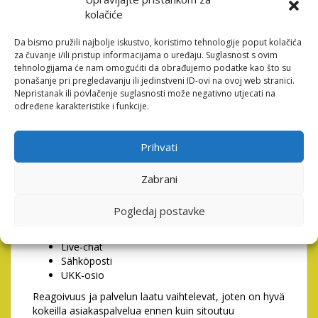
Käytettävissä olevia vaihtoehtoja ovat:
kolačiće
Korttimaksut (Visa, Mastercard)
Da bismo pružili najbolje iskustvo, koristimo tehnologije poput kolačića
Verkkopankkimaksut
za čuvanje i/ili pristup informacijama o uređaju. Suglasnost s ovim
Nettilompakot (esim. Skrill ja Neteller)
tehnologijama će nam omogućiti da obrađujemo podatke kao što su
ponašanje pri pregledavanju ili jedinstveni ID-ovi na ovoj web stranici.
Minimitalletus on yleensä
20 EUR
ja nostorajoitukset
Nepristanak ili povlačenje suglasnosti može negativno utjecati na
saattavat vaihdella, joten on suositeltavaa tarkistaa
određene karakteristike i funkcije.
ajankohtaiset tiedot kasinon sivuilta. On myös
huomioitava, että nostot voivat kestää useita
työpäiviä maksutavasta riippuen.
Prihvati
Asiakaspalvelu
Zabrani
Asiakaspalvelu on tärkeä osa pelikokemusta. Tuplaus
Pogledaj postavke
Casino tarjoaa useita tapoja ottaa yhteyttä
asiakaspalveluun, kuten:
Live-chat
Sähköposti
UKK-osio
Reagoivuus ja palvelun laatu vaihtelevat, joten on hyvä
kokeilla asiakaspalvelua ennen kuin sitoutuu