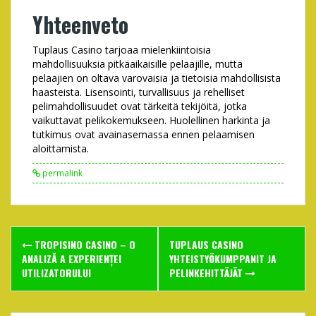
Yhteenveto
Tuplaus Casino tarjoaa mielenkiintoisia
mahdollisuuksia pitkäaikaisille pelaajille, mutta
pelaajien on oltava varovaisia ja tietoisia mahdollisista
haasteista. Lisensointi, turvallisuus ja rehelliset
pelimahdollisuudet ovat tärkeitä tekijöitä, jotka
vaikuttavat pelikokemukseen. Huolellinen harkinta ja
tutkimus ovat avainasemassa ennen pelaamisen
aloittamista.
permalink
Post
TROPISINO CASINO – O
TUPLAUS CASINO
navigation
ANALIZĂ A EXPERIENȚEI
YHTEISTYÖKUMPPANIT JA
UTILIZATORULUI
PELINKEHITTÄJÄT