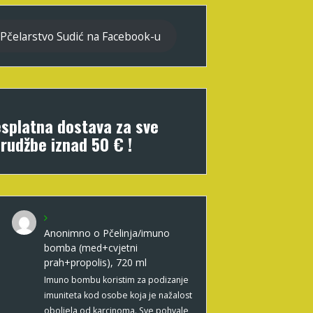
Pčelarstvo Sudić na Facebook-u
splatna dostava za sve
rudžbe iznad 50 € !
Anonimno
o
Pčelinja/imuno
bomba (med+cvjetni
prah+propolis), 720 ml
Imuno bombu koristim za podizanje
imuniteta kod osobe koja je nažalost
oboljela od karcinoma. Sve pohvale