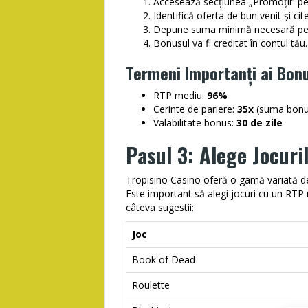
Accesează secțiunea „Promoții” pe 
Identifică oferta de bun venit și cit
Depune suma minimă necesară pent
Bonusul va fi creditat în contul tău.
Termeni Importanți ai Bon
RTP mediu:
96%
Cerinte de pariere:
35x
(suma bonu
Valabilitate bonus:
30 de zile
Pasul 3: Alege Jocuri
Tropisino Casino oferă o gamă variată de j
Este important să alegi jocuri cu un RTP 
câteva sugestii:
Joc
Book of Dead
Roulette