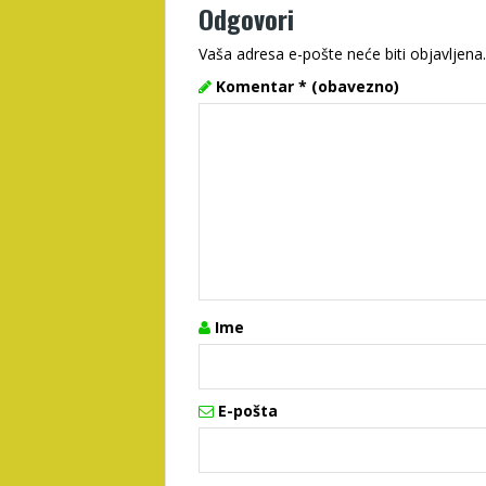
Odgovori
Vaša adresa e-pošte neće biti objavljena.
Komentar
* (obavezno)
Ime
E-pošta