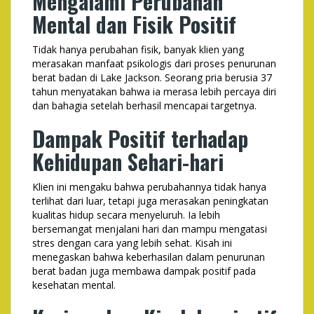
Mengalami Perubahan
Mental dan Fisik Positif
Tidak hanya perubahan fisik, banyak klien yang
merasakan manfaat psikologis dari proses penurunan
berat badan di Lake Jackson. Seorang pria berusia 37
tahun menyatakan bahwa ia merasa lebih percaya diri
dan bahagia setelah berhasil mencapai targetnya.
Dampak Positif terhadap
Kehidupan Sehari-hari
Klien ini mengaku bahwa perubahannya tidak hanya
terlihat dari luar, tetapi juga merasakan peningkatan
kualitas hidup secara menyeluruh. Ia lebih
bersemangat menjalani hari dan mampu mengatasi
stres dengan cara yang lebih sehat. Kisah ini
menegaskan bahwa keberhasilan dalam penurunan
berat badan juga membawa dampak positif pada
kesehatan mental.