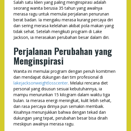
Salah satu klien yang paling menginspirasi adalah
seorang wanita berusia 35 tahun yang awalnya
merasa ragu untuk memulai perjalanan penurunan
berat badan. Ia mengaku merasa kurang percaya diri
dan sering merasa kelelahan akibat pola makan yang
tidak sehat. Setelah mengikuti program di Lake
Jackson, ia merasakan perubahan besar dalam diri.
Perjalanan Perubahan yang
Menginspirasi
Wanita ini memulai program dengan penuh komitmen
dan mendapat dukungan dari tim profesional di
lakejacksonweightlosscenter
. Melalui rencana diet
personal yang disusun sesuai kebutuhannya, ia
mampu menurunkan 15 kilogram dalam waktu tiga
bulan. Ia merasa energi meningkat, kulit lebih sehat,
dan rasa percaya dirinya pun semakin membaik.
Kisahnya menunjukkan bahwa dengan tekad dan
dukungan yang tepat, perubahan besar bisa diraih
meskipun awalnya merasa ragu.