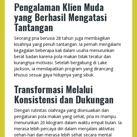
Pengalaman Klien Muda
yang Berhasil Mengatasi
Tantangan
Seorang pria berusia 28 tahun juga membagikan
kisahnya yang penuh tantangan. Ia pernah mengalami
kegagalan beberapa kali dalam usaha menurunkan
berat badan karena pola makan tidak teratur dan
kurangnya motivasi. Setelah bergabung di Lake
Jackson, ia mendapatkan program yang dirancang
khusus sesuai gaya hidupnya yang sibuk.
Transformasi Melalui
Konsistensi dan Dukungan
Dengan rutinitas olahraga yang disesuaikan dan
pengaturan pola makan yang sehat, pria ini mampu
menurunkan 20 kilogram dalam waktu empat bulan. Ia
merasa lebih percaya diri dalam menjalani aktivitas
sehari-hari dan merasa lebih sehat secara mental