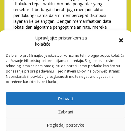
dilakukan tepat waktu. Armada pengantar yang
tersebar di berbagai daerah juga menjadi faktor
pendukung utama dalam mempercepat distribusi
layanan ke pelanggan. Dengan memanfaatkan data
lokasi dan algoritma pengoptimalan rute, mereka
mampu mengurangi waktu pengantaran secara
Upravljajte pristankom za
signifikan. Efisiensi ini tentu berdampak langsung
kolačiće
terhadap kepuasan pelanggan dan keberlanjutan bisnis
mereka.
Da bismo pružili najbolje iskustvo, koristimo tehnologije poput kolačića
Pengaruh Ekosistem Digital
za čuvanje i/ili pristup informacijama o uređaju. Suglasnost s ovim
tehnologijama će nam omogućiti da obrađujemo podatke kao što su
dalam Pertumbuhan Usaha
ponašanje pri pregledavanju ili jedinstveni ID-ovi na ovoj web stranici.
Nepristanak ili povlačenje suglasnosti može negativno utjecati na
GetGorillaBar.com
određene karakteristike i funkcije.
Ekosistem digital yang berkembang di Indonesia
Prihvati
memberikan peluang besar bagi platform seperti
GetGorillaBar.com untuk berkembang pesat.
Zabrani
Kemudahan akses internet, pembayaran digital, serta
kemajuan teknologi mobile menjadi fondasi utama
yang mendukung pertumbuhan bisnis ini. Peluang
Pogledaj postavke
untuk melakukan inovasi layanan juga semakin terbuka