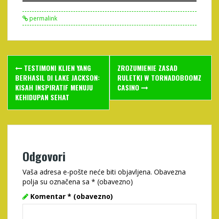
permalink
Post
TESTIMONI KLIEN YANG
ZROZUMIENIE ZASAD
navigation
BERHASIL DI LAKE JACKSON:
RULETKI W TORNADOBOOMZ
KISAH INSPIRATIF MENUJU
CASINO
KEHIDUPAN SEHAT
Odgovori
Vaša adresa e-pošte neće biti objavljena.
Obavezna
polja su označena sa
* (obavezno)
Komentar
* (obavezno)