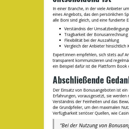
In einer Branche, in der viele Anbieter um
eines Angebots, das den persönlichen Sp
alle Boni sind gleich, und eine fundierte 
Verständnis der Umsatzbedingung
Tragbarkeit der Bonusanrechnung
Flexibilität bei der Auszahlung
Vergleich der Anbieter hinsichtlich
Expert:innen empfehlen, sich stets auf An
transparent kommunizieren und regelmäßig
ein Beispiel dafür ist die Plattform Book 
Abschließende Gedan
Der Einsatz von Bonusangeboten ist ein 
Erfahrungen, vorausgesetzt, sie werden 
Verständnis der Feinheiten und das Bewus
die Grundpfeiler, um den maximalen Nutze
Verfügbarkeit seriöser Quellen, wie Cas
“Bei der Nutzung von Bonusang