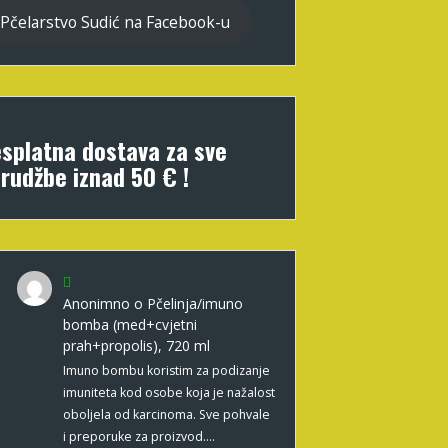
Pčelarstvo Sudić na Facebook-u
splatna dostava za sve
rudžbe iznad 50 € !
Anonimno
o
Pčelinja/imuno
bomba (med+cvjetni
prah+propolis), 720 ml
Imuno bombu koristim za podizanje
imuniteta kod osobe koja je nažalost
oboljela od karcinoma. Sve pohvale
i preporuke za proizvod.…