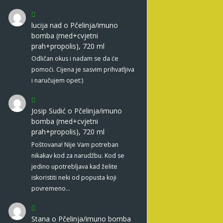
lucija nad
o
Pčelinja/imuno
bomba (med+cvjetni
prah+propolis), 720 ml
Odličan okus i nadam se da će
pomoći. Cijena je sasvim prihvatljiva
i naručujem opet:)
Josip Sudić
o
Pčelinja/imuno
bomba (med+cvjetni
prah+propolis), 720 ml
Poštovana! Nije Vam potreban
nikakav kod za narudžbu. Kod se
jedino upotrebljava kad želite
iskoristiti neki od popusta koji
povremeno…
Stana
o
Pčelinja/imuno bomba