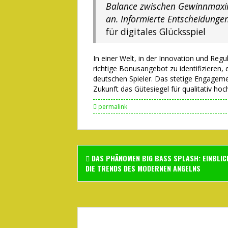
Balance zwischen Gewinnmaxim
an. Informierte Entscheidungen
für digitales Glücksspiel
In einer Welt, in der Innovation und Regu
richtige Bonusangebot zu identifizieren, 
deutschen Spieler. Das stetige Engageme
Zukunft das Gütesiegel für qualitativ hoc
permalink
Post
DAS PHÄNOMEN BIG BASS SPLASH: EINBLICK
navigation
DIE TRENDS DES MODERNEN ANGELNS