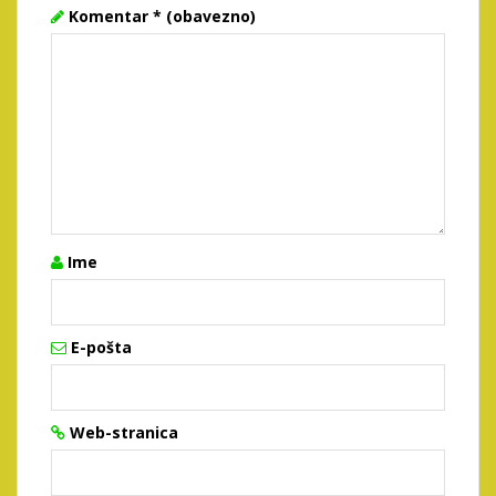
Komentar
* (obavezno)
Ime
E-pošta
Web-stranica