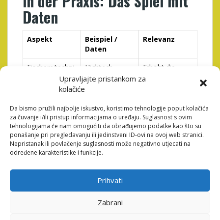
in der Praxis: Das Spiel mit
Daten
Aspekt
Beispiel /
Relevanz
Daten
Fischereitechni
Hightech-
Erhöht die
k
Bekleidung,
Präzision und
Upravljajte pristankom za
GPS-geleitete
Nachhaltigkeit
kolačiće
Bojen
des Angelns
Da bismo pružili najbolje iskustvo, koristimo tehnologije poput kolačića
Event-Tracking
Live-Erfassung
Transparenz &
za čuvanje i/ili pristup informacijama o uređaju. Suglasnost s ovim
der
Fairness im
tehnologijama će nam omogućiti da obrađujemo podatke kao što su
Fangergebniss
Wettbewerb
ponašanje pri pregledavanju ili jedinstveni ID-ovi na ovoj web stranici.
Nepristanak ili povlačenje suglasnosti može negativno utjecati na
e mittels Apps
određene karakteristike i funkcije.
Kommunikatio
Social Media-
Begeisterung &
n
Streams,
Community-
Prihvati
interaktive
Building
Plattformen
verstärken
Zabrani
Spezialisierte Apps, die Data-Driven-Ansätze nutzen,