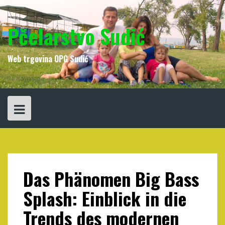
Skip
to
content
Pčelarstvo Sudić
Web trgovina OPG Sudić
Das Phänomen Big Bass
Splash: Einblick in die
Trends des modernen