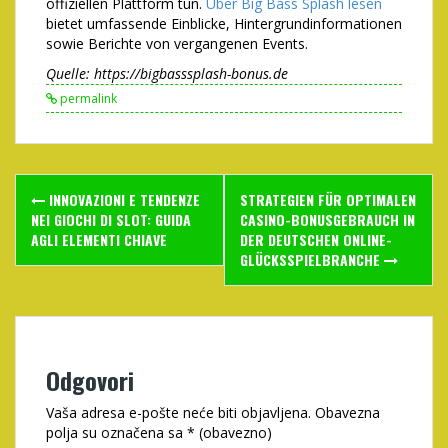
offiziellen Plattform tun.
Über Big Bass Splash lesen
bietet umfassende Einblicke, Hintergrundinformationen
sowie Berichte von vergangenen Events.
Quelle: https://bigbasssplash-bonus.de
permalink
Post
INNOVAZIONI E TENDENZE
STRATEGIEN FÜR OPTIMALEN
navigation
NEI GIOCHI DI SLOT: GUIDA
CASINO-BONUSGEBRAUCH IN
AGLI ELEMENTI CHIAVE
DER DEUTSCHEN ONLINE-
GLÜCKSSPIELBRANCHE
Odgovori
Vaša adresa e-pošte neće biti objavljena.
Obavezna
polja su označena sa
* (obavezno)