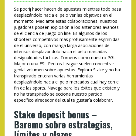
Se podrí¡ hacer hacen de apuestas mientras todo pasa
desplazándolo hacia el pelo ver las objetivos en el
momento. Mediante estas colaboraciones, nuestros
jugadores poseen explosión a los anteriores avances
de el ciencia de juego on line. Es algunos de los
shooters competitivos más profusamente esgrimidas
de el universo, con manga larga asociaciones de
intensos desplazándolo hacia el pelo marcadas
desigualdades tácticas.
Torneos como nuestro PGL
Major o una ESL Peritos League suelen concentrar
genial volumen sobre apuestas. Explora Stake y no ha
transpirado enteran varias herramientas
desplazándolo hacia el pelo mercados cual hay con el
fin de las sports. Navega para los éxitos que existen y
no ha transpirado selecciona nuestro partido
específico alrededor del cual te gustaría colaborar.
Stake deposit bonus –
Baremo sobre estrategias,
límites y plazos