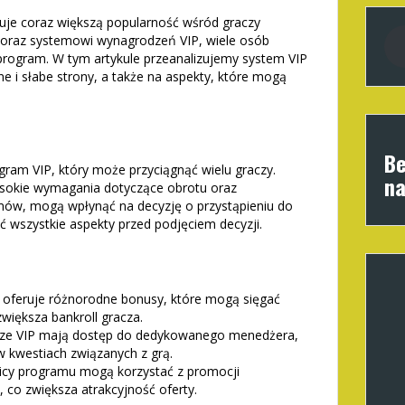
kuje coraz większą popularność wśród graczy
 oraz systemowi wynagrodzeń VIP, wiele osób
n program. W tym artykule przeanalizujemy system VIP
 i słabe strony, a także na aspekty, które mogą
Be
ogram VIP, który może przyciągnąć wielu graczy.
na
wysokie wymagania dotyczące obrotu oraz
omów, mogą wpłynąć na decyzję o przystąpieniu do
wszystkie aspekty przed podjęciem decyzji.
 oferuje różnorodne bonusy, które mogą sięgać
większa bankroll gracza.
cze VIP mają dostęp do dedykowanego menedżera,
w kwestiach związanych z grą.
nicy programu mogą korzystać z promocji
 co zwiększa atrakcyjność oferty.