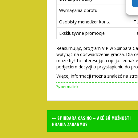
Wymagania obrotu
3
Osobisty menedżer konta
T
Ekskluzywne promocje
T
Reasumując, program VIP w Spinbara Cas
wpłynąć na doświadczenie gracza. Dla os
może być to interesująca opcja. Jednak 
podjęciem decyzji o przystąpieniu do pr
Więcej informacji można znaleźć na str
permalink
Post
SPINBARA CASINO – AKÉ SÚ MOŽNOSTI
navigation
HRANIA ZADARMO?