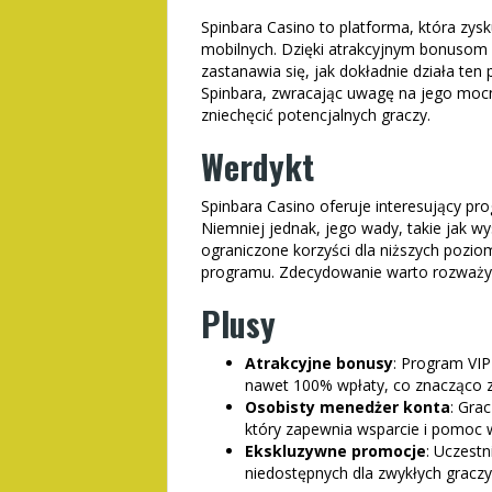
Spinbara Casino to platforma, która zys
mobilnych. Dzięki atrakcyjnym bonusom
zastanawia się, jak dokładnie działa te
Spinbara, zwracając uwagę na jego mocne
zniechęcić potencjalnych graczy.
Werdykt
Spinbara Casino oferuje interesujący pr
Niemniej jednak, jego wady, takie jak 
ograniczone korzyści dla niższych pozi
programu. Zdecydowanie warto rozważyć 
Plusy
Atrakcyjne bonusy
: Program VIP
nawet 100% wpłaty, co znacząco z
Osobisty menedżer konta
: Gra
który zapewnia wsparcie i pomoc 
Ekskluzywne promocje
: Uczest
niedostępnych dla zwykłych graczy,