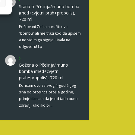
e
Stana
o
Pčelinja/imuno bomba
(med+cvjetni prah+propolis),
720 ml
Poštovani Zelim naručiti ovu
“bombu” ali me traži kod da upišem
a ne vidim ga nigdje! Hvala na
odgovoru! Lp
Božena
o
Pčelinja/imuno
bomba (med+cvjetni
prah+propolis), 720 ml
Koristim ovo za svog 4-godišnjeg
sina od prosinca prošle godine,
primjetila sam da je od tada puno
zdraviji, ukoliko bi…