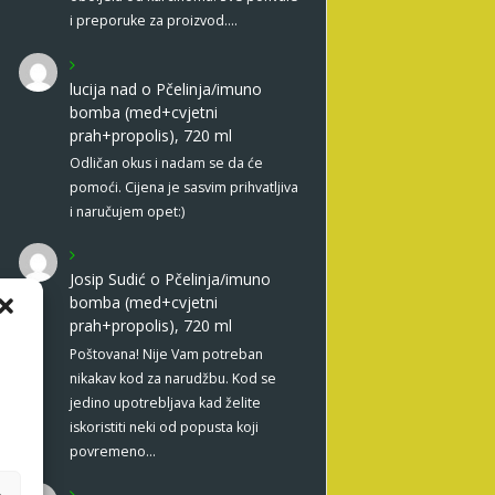
i preporuke za proizvod.…
lucija nad
o
Pčelinja/imuno
bomba (med+cvjetni
prah+propolis), 720 ml
Odličan okus i nadam se da će
pomoći. Cijena je sasvim prihvatljiva
i naručujem opet:)
Josip Sudić
o
Pčelinja/imuno
bomba (med+cvjetni
prah+propolis), 720 ml
Poštovana! Nije Vam potreban
nikakav kod za narudžbu. Kod se
jedino upotrebljava kad želite
iskoristiti neki od popusta koji
povremeno…