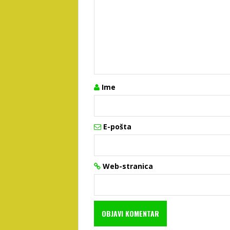
Ime
E-pošta
Web-stranica