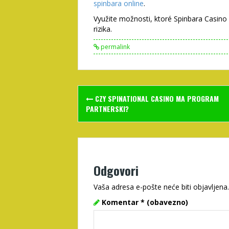
spinbara online
.
Využite možnosti, ktoré Spinbara Casino 
rizika.
permalink
Post
CZY SPINATIONAL CASINO MA PROGRAM
navigation
PARTNERSKI?
Odgovori
Vaša adresa e-pošte neće biti objavljena.
Komentar
* (obavezno)