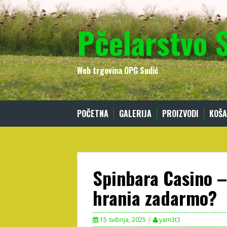
Skip
to
Pčelarstvo 
content
Web trgovina OPG Sudić
POČETNA
GALERIJA
PROIZVODI
KOŠA
Spinbara Casino –
hrania zadarmo?
15 svibnja, 2025
yam3t3