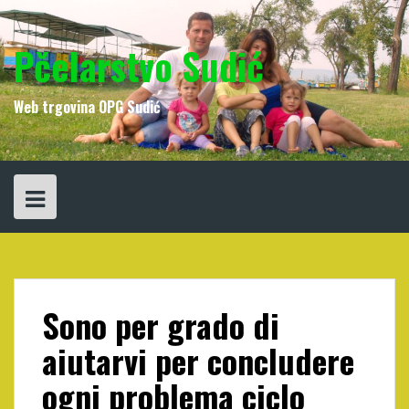
Skip
to
content
Pčelarstvo Sudić
Web trgovina OPG Sudić
Sono per grado di
aiutarvi per concludere
ogni problema ciclo