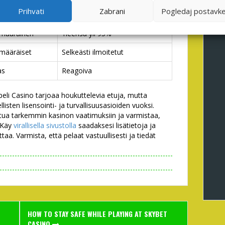
Prihvati
Zabrani
Pogledaj postavk
iedossa
Poliisihallituksen myöntämä
määräinen
Yleensä yli 95%
määräiset
Selkeästi ilmoitetut
as
Reagoiva
eli Casino tarjoaa houkuttelevia etuja, mutta
llisten lisensointi- ja turvallisuusasioiden vuoksi.
tua tarkemmin kasinon vaatimuksiin ja varmistaa,
. Käy
virallisella sivustolla
saadaksesi lisätietoja ja
. Varmista, että pelaat vastuullisesti ja tiedät
HOW TO STAY SAFE WHILE PLAYING AT SKYBET
CASINO