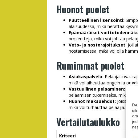
Huonot puolet
Puutteellinen lisensointi:
Simppe
alaisuudessa, mikä herättää kysymy
Epämääräiset voittotodennäkö
prosentteja, mikä voi johtaa pela
Veto- ja nostorajoitukset:
Joilla
nostamisessa, mikä voi olla hämme
Rumimmat puolet
Asiakaspalvelu:
Pelaajat ovat rap
mikä voi aiheuttaa ongelmia ongel
Vastuullinen pelaaminen:
Simppe
pelaamisen tukemiseksi, mikä voi
Huonot maksuehdot:
Joissakin t
Da 
mikä voi turhauttaa pelaajia.
i/i
omo
Vertailutaulukko
jed
neg
Kriteeri
Sim