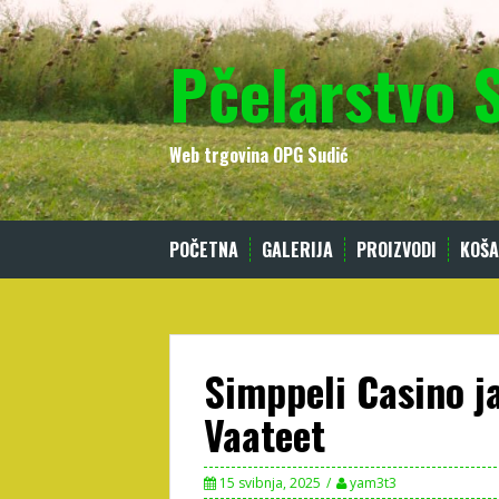
Skip
to
Pčelarstvo 
content
Web trgovina OPG Sudić
POČETNA
GALERIJA
PROIZVODI
KOŠA
Simppeli Casino j
Vaateet
15 svibnja, 2025
yam3t3