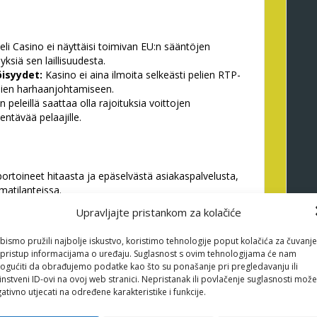
li Casino ei näyttäisi toimivan EU:n sääntöjen
ksiä sen laillisuudesta.
isyydet:
Kasino ei aina ilmoita selkeästi pelien RTP-
ajien harhaanjohtamiseen.
in peleillä saattaa olla rajoituksia voittojen
ntävää pelaajille.
ortoineet hitaasta ja epäselvästä asiakaspalvelusta,
matilanteissa.
li Casinolla ei ole riittäviä työkaluja vastuullisen
Upravljajte pristankom za kolačiće
 johtaa ongelmapelaamiseen.
apauksissa nostojen käsittelyajat voivat olla pitkiä,
bismo pružili najbolje iskustvo, koristimo tehnologije poput kolačića za čuvanje
li pristup informacijama o uređaju. Suglasnost s ovim tehnologijama će nam
gućiti da obrađujemo podatke kao što su ponašanje pri pregledavanju ili
instveni ID-ovi na ovoj web stranici. Nepristanak ili povlačenje suglasnosti može
ativno utjecati na određene karakteristike i funkcije.
ppeli Casino
Kilpailijat