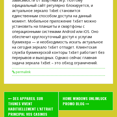
зависимости от азартных игр. Поэтому
официальный сайт регулярно блокируется, и
актуальное зеркало 1xbet становится
единственным способом доступа на данный
момент. Мобильное приложение 1хБет можно
установить на планшеты и смартфоны с
операционными системами Android или iOS. Оно
обеспечит круглосуточный доступ к услугам
букмекера — и необходимость искать актуальное
на сегодня зеркало 1хБет отпадет. Клиентская
служба букмекерской конторы 1хБет работает без
перерывов и выходных. Однако сейчас главная
задача зеркала 1xBet – это обход ограничений.
permalink
Post
DES APPAREIL SUR
HOME WINDOWS UNLIMLUCK
navigation
THUNES VIVENT
PROMO BLOG
HABITUELLEMENT L’ATTRAIT
PRINCIPAL VOS CASINOS