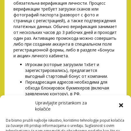
обязательна верификация личности. Процесс
верификации требует загрузки сканов или
фотографий паспорта (разворот с фото и
страница с регистрацией), а также подтверждения
платёжных данных. Обычно верификация занимает
от нескольких часов до 3 рабочих дней и проходит
один раз. Активацию промокода можно совершить
либо при создании аккаунта в специальном поле
регистрационной формы, либо в разделе «Бонусы
и акции» личного кабинета.
Игрокам (которые загрузили 1хБет и
зарегистрировались), предлагается
выгодный стартовый бонус от компании.
Переадресация адресов необходима для
обхода блокировок букмекеров (включая
заявленную контору), в РФ.
Если взглянуть на изображение (становится
Upravljajte pristankom za
ясно), что ни один антивирус не обнаружил
kolačiće
угроз в мобильном приложении 1хБет.
Обратите внимание: для осуществления
Da bismo pružili najbolje iskustvo, koristimo tehnologije poput kolačića
первого вывода средств с игрового счета
za čuvanje i/ili pristup informacijama o uređaju. Suglasnost s ovim
1xBet обязательно пройти верификацию
tehnologijama će nam omogućiti da obrađujemo podatke kao što su