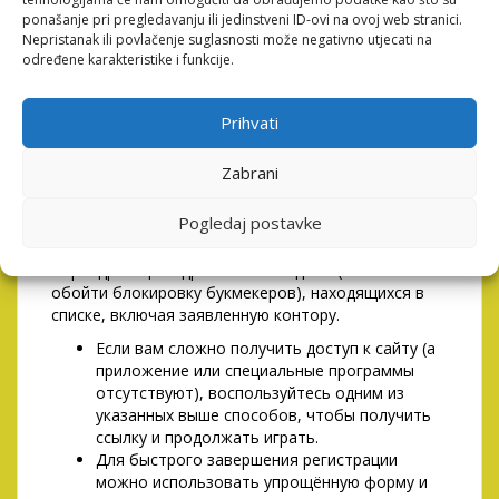
личности.
ponašanje pri pregledavanju ili jedinstveni ID-ovi na ovoj web stranici.
В приложении уже имеется встроенный VPN
Nepristanak ili povlačenje suglasnosti može negativno utjecati na
(что позволяет моментально загружать
određene karakteristike i funkcije.
линию), независимо от местоположения
пользователя.
Prihvati
Даже при получении
лицензии блокировка
Zabrani
официального сайта всё
равно имела бы место. Зеркало 1xBet
Pogledaj postavke
представляет собой точную копию официального
сайта, размещенную на ином домене.
Переадресация адресов необходима (чтобы
обойти блокировку букмекеров), находящихся в
списке, включая заявленную контору.
Если вам сложно получить доступ к сайту (а
приложение или специальные программы
отсутствуют), воспользуйтесь одним из
указанных выше способов, чтобы получить
ссылку и продолжать играть.
Для быстрого завершения регистрации
можно использовать упрощённую форму и