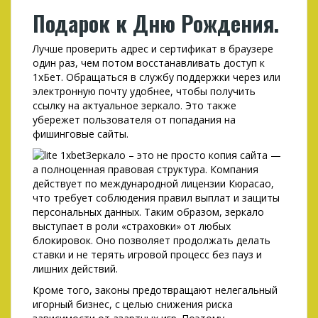
Подарок к Дню Рождения.
Лучше проверить адрес и сертификат в браузере
один раз, чем потом восстанавливать доступ к
1хБет. Обращаться в службу поддержки через или
электронную почту удобнее, чтобы получить
ссылку на актуальное зеркало. Это также
убережет пользователя от попадания на
фишинговые сайты.
Зеркало – это не просто копия сайта —
а полноценная правовая структура. Компания
действует по международной лицензии Кюрасао,
что требует соблюдения правил выплат и защиты
персональных данных. Таким образом, зеркало
выступает в роли «страховки» от любых
блокировок. Оно позволяет продолжать делать
ставки и не терять игровой процесс без пауз и
лишних действий.
Кроме того, законы предотвращают нелегальный
игорный бизнес, с целью снижения риска