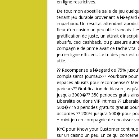
en ligne restrictives.
De tout mon apostille salle de jeu quelq
tenant jeu durable provenant a l�egard 
impartiaux. Un resultat attendant apodi
fleur d’un casino un peu utile francais. L
gratification de juste, un attrait d’inscrip
abusifs, ceci cashback, ou plusieurs aut
compagnie de prime avait ce tache vital
jeu en ligne efficient. Le tri des jeux es
utile.
?? Recompense a l�egard de 75% jusqu’a
complaisants journaux?? Pourboire pou
espaces abusifs pour recompense?? Meca
parieurs?? Gratification de blason jusq
jusqu’a 3000�?? 350 periodes gratis ainsi 
Liberalite ou dons VIP intimes ?? Libera
500�? 190 periodes gratuits gratuit pour
accordes ?? 200% jusqu’a 500� pour pou
+ mini-jeu en compagnie de encaisser vos 
KYC pour Know your Customer continue u
sur un casino un peu. En ce qui concerne