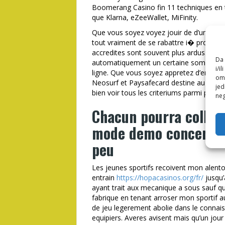
Boomerang Casino fin 11 techniques en 
que Klarna, eZeeWallet, MiFinity.
Que vous soyez voyez jouir de d’une offr
tout vraiment de se rabattre i� propos
accredites sont souvent plus ardus. Le m
Da 
automatiquement un certaine somme on v
i/i
ligne. Que vous soyez appretez d’enter vou
omo
Neosurf et Paysafecard destine au bonus
jed
bien voir tous les criteriums parmi pourbo
neg
Chacun pourra collect
mode demo concernant
peu
Les jeunes sportifs recoivent mon alento
entrain
https://hopacasinos.org/fr/
jusqu’
ayant trait aux mecanique a sous sauf qu
fabrique en tenant arroser mon sportif a
de jeu legerement abolie dans le connais
equipiers. Averes avisent mais qu’un jou