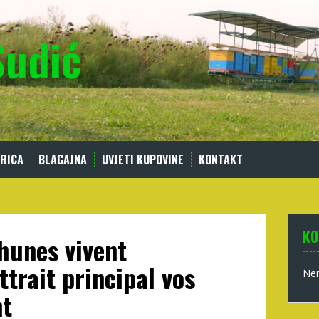
Sudić
RICA
BLAGAJNA
UVJETI KUPOVINE
KONTAKT
KO
thunes vivent
ttrait principal vos
Nem
nt