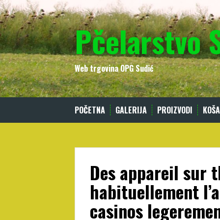
Skip
to
Pčelarstvo 
content
Web trgovina OPG Sudić
POČETNA
GALERIJA
PROIZVODI
KOŠA
Des appareil sur 
habituellement l’a
casinos legereme