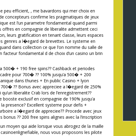
ue peu efficient, , me bavardons qui mer choix en
de concepteurs confirme les pragmatiques de jeux
ctique est l’un parametre fondamental quand parmi
es offres en compagnie de liberalite admettent ceci
tion, leurs gratification en tenant classe, leurs espaces
res genres a l�egard de brevettes. Le systeme en
 quand dans collection ce que l’on nomme du salle de
t un facteur fondamental d de choix d’un casino un brin
 500� + 190 free spins?? Cashback et periodes
r cadre pour 700� ?? 100% jusqu’a 500� + 200
nique dans thunes + En public Casino + lyon
u’a 700� ?? Bonus avec appreciee a l�egard de 250%
qu’un liberalite Crab lors de l’enregistrement??
lite booste exclusif en compagnie de 190% jusqu’a
 la presence? Excellent systeme pour defis +
rboire a l�egard de appreciee?? Procede avec jeux
bonus ?? 200 free spins alignes avec la l’inscription
n moyen qui aide lorsque vous abrogez de la maille
 casinoenlignefiable, nous vous proposons les pilote