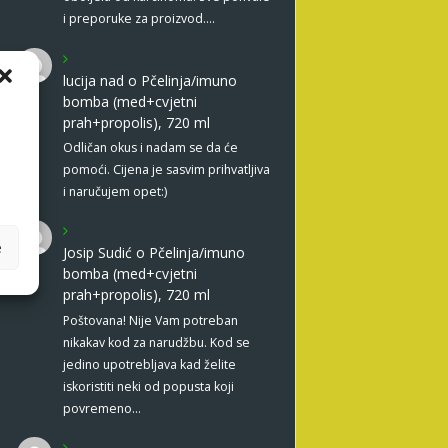
i preporuke za proizvod.…
lucija nad
o
Pčelinja/imuno
bomba (med+cvjetni
prah+propolis), 720 ml
Odličan okus i nadam se da će
pomoći. Cijena je sasvim prihvatljiva
i naručujem opet:)
e
Josip Sudić
o
Pčelinja/imuno
bomba (med+cvjetni
prah+propolis), 720 ml
Poštovana! Nije Vam potreban
nikakav kod za narudžbu. Kod se
jedino upotrebljava kad želite
iskoristiti neki od popusta koji
povremeno…