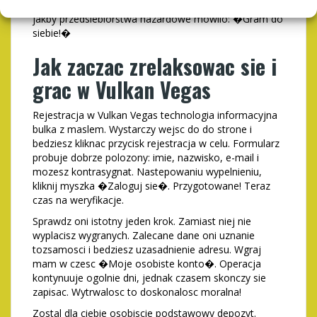
wszystkich, kto ma ceni sobie wygode i prostote. Oni
jakby przedsiebiorstwa hazardowe mowilo: �Gram do
siebie!�
Jak zaczac zrelaksowac sie i
grac w Vulkan Vegas
Rejestracja w Vulkan Vegas technologia informacyjna
bulka z maslem. Wystarczy wejsc do do strone i
bedziesz kliknac przycisk rejestracja w celu. Formularz
probuje dobrze polozony: imie, nazwisko, e-mail i
mozesz kontrasygnat. Nastepowaniu wypelnieniu,
kliknij myszka �Zaloguj sie�. Przygotowane! Teraz
czas na weryfikacje.
Sprawdz oni istotny jeden krok. Zamiast niej nie
wyplacisz wygranych. Zalecane dane oni uznanie
tozsamosci i bedziesz uzasadnienie adresu. Wgraj
mam w czesc �Moje osobiste konto�. Operacja
kontynuuje ogolnie dni, jednak czasem skonczy sie
zapisac. Wytrwalosc to doskonalosc moralna!
Zostal dla ciebie osobiscie podstawowy depozyt.