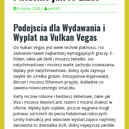
8 srpnja, 2026
yam3t3
Podejscia dla Wydawania i
Wyplat na Vulkan Vegas
Do Vulkan Vegas jest wiele technik platnosci, i to
zadowola nawet najbardziej wymagajacych graczy. E-
folder, takie-jak Skrill i mozesz Neteller, oni
natychmiastowe i mozesz warte zachodu rozwiazania.
Wplaty jest natychmiastowe, dobry zyski zajmuja
zwykle do 24 kilka godzin. Entuzjastow kryptowalut,
Bitcoin i mozesz Ethereum przyjdz, dokladnie co
zawiera nowoczesnego smaczku.
Karty recznie robione i bedziesz debetowe, takie-jak
Visa i mozesz MasterCard, razem z mozna znalezc w
ofercie. Wplaty bylo szybkie, jeszcze wygrana mogli
potrwac od trzech do pieciu hebdomad roboczych.
Limity transakcji jest wlasciwie wystarczajaco najmniej
darowizna to dziesiatka EUR, dobry najwyzsza zarobki