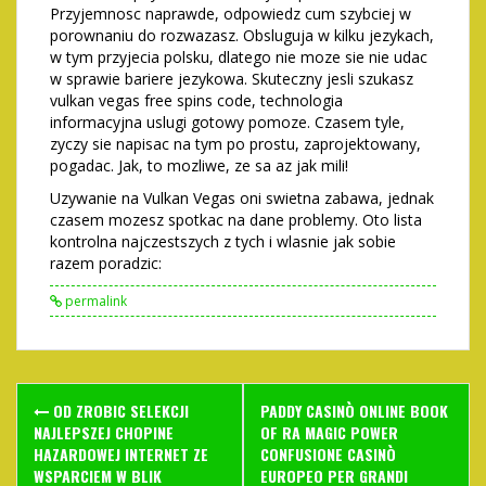
Przyjemnosc naprawde, odpowiedz cum szybciej w
porownaniu do rozwazasz. Obsluguja w kilku jezykach,
w tym przyjecia polsku, dlatego nie moze sie nie udac
w sprawie bariere jezykowa. Skuteczny jesli szukasz
vulkan vegas free spins code, technologia
informacyjna uslugi gotowy pomoze. Czasem tyle,
zyczy sie napisac na tym po prostu, zaprojektowany,
pogadac. Jak, to mozliwe, ze sa az jak mili!
Uzywanie na Vulkan Vegas oni swietna zabawa, jednak
czasem mozesz spotkac na dane problemy. Oto lista
kontrolna najczestszych z tych i wlasnie jak sobie
razem poradzic:
permalink
Post
OD ZROBIC SELEKCJI
PADDY CASINÒ ONLINE BOOK
navigation
NAJLEPSZEJ CHOPINE
OF RA MAGIC POWER
HAZARDOWEJ INTERNET ZE
CONFUSIONE CASINÒ
WSPARCIEM W BLIK
EUROPEO PER GRANDI