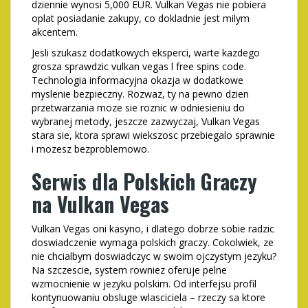
dziennie wynosi 5,000 EUR. Vulkan Vegas nie pobiera
oplat posiadanie zakupy, co dokladnie jest milym
akcentem.
Jesli szukasz dodatkowych eksperci, warte kazdego
grosza sprawdzic vulkan vegas l free spins code.
Technologia informacyjna okazja w dodatkowe
myslenie bezpieczny. Rozwaz, ty na pewno dzien
przetwarzania moze sie roznic w odniesieniu do
wybranej metody, jeszcze zazwyczaj, Vulkan Vegas
stara sie, ktora sprawi wiekszosc przebiegalo sprawnie
i mozesz bezproblemowo.
Serwis dla Polskich Graczy
na Vulkan Vegas
Vulkan Vegas oni kasyno, i dlatego dobrze sobie radzic
doswiadczenie wymaga polskich graczy. Cokolwiek, ze
nie chcialbym doswiadczyc w swoim ojczystym jezyku?
Na szczescie, system rowniez oferuje pelne
wzmocnienie w jezyku polskim. Od interfejsu profil
kontynuowaniu obsluge wlasciciela – rzeczy sa ktore