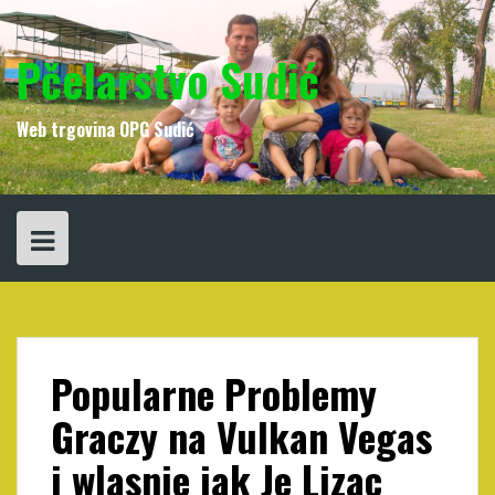
Skip
to
content
Pčelarstvo Sudić
Web trgovina OPG Sudić
Popularne Problemy
Graczy na Vulkan Vegas
i wlasnie jak Je Lizac