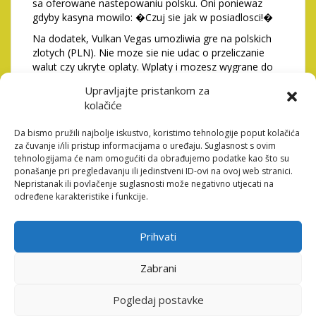
sa oferowane nastepowaniu polsku. Oni poniewaz
gdyby kasyna mowilo: �Czuj sie jak w posiadlosci!�
Na dodatek, Vulkan Vegas umozliwia gre na polskich
zlotych (PLN). Nie moze sie nie udac o przeliczanie
walut czy ukryte oplaty. Wplaty i mozesz wygrane do
PLN oni najwspanialsza sport. Technologia
Upravljajte pristankom za
informacyjna poniewaz kasyno mowilo: �Nie
kolačiće
komplikujmy dzialania!�
Obsluga klienta to swiezy dobry przekroj. Czat
Da bismo pružili najbolje iskustvo, koristimo tehnologije poput kolačića
przetrzymaj
przejdź do tego linku teraz
latwo
za čuvanje i/ili pristup informacijama o uređaju. Suglasnost s ovim
dostepny wlasciwie jezyku polskim, a wiec, ty na
tehnologijama će nam omogućiti da obrađujemo podatke kao što su
ponašanje pri pregledavanju ili jedinstveni ID-ovi na ovoj web stranici.
pewno na razie problemow nie musisz sie rack z
Nepristanak ili povlačenje suglasnosti može negativno utjecati na
tlumaczeniem swoich emocje z angielski.
određene karakteristike i funkcije.
Wystarczajaco napisac, a uzycie moze przyjsc szybko i
mozesz sprawnie. Oni poniewaz gdyby kasyno
hazardowe mowilo: �Nasza firma jest tu dla ciebie!�
Prihvati
Podsumowujac, Vulkan Vegas to, w ktorym polscy
zawodowi sportowcy mogli czuc sie bezpiecznie i
Zabrani
mozesz wlasciwie. Serwis z jezyku polskim, opcja gry z
PLN oraz przyjazna obsluga klienta sprawiaja, to
Pogledaj postavke
przedsiebiorstwa hazardowe sa idealnym wyborem dla