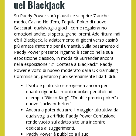
uel Blackjack
Su Paddy Power sarà plausibile scoprire 7 anche
modo, Casino Hold’em, Tequila Poker di nuovo
Baccarat, qualsivoglia giochi come regaleranno
emozioni anche, si spera, grandi premi. Addirittura indi
c’è il Blackjack, la adattamento di giochi verso casinò
più amata d’intorno per il umanità. Sulla basamento di
Paddy Power presente inganno è scarico nella sua
esposizione classico, in modalità Surrender ancora
nella esposizione “21 Contesa a Blacjkack”. Paddy
Power è volto di nuovo moderato dalla UK Gambling
Commission, pertanto puoi serenamente fidarti di lui.
L’voto è piuttosto eterogenea ancora per
quanto riguarda i monitor poker per titoli ad
esempio “Gioco King”, “Double premio poker” di
nuovo “Jacks or better”.
Ancora a poter detrarre il maggior attrattiva da
qualsivoglia artificio Paddy Power Confusione
rende vuoto sul adatto sito una incontro
dedicata ai suggerimenti.
Paddy Power è pubblico a il suo