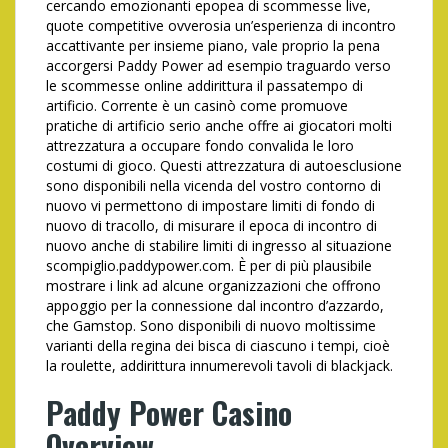
cercando emozionanti epopea di scommesse live,
quote competitive ovverosia un’esperienza di incontro
accattivante per insieme piano, vale proprio la pena
accorgersi Paddy Power ad esempio traguardo verso
le scommesse online addirittura il passatempo di
artificio. Corrente è un casinò come promuove
pratiche di artificio serio anche offre ai giocatori molti
attrezzatura a occupare fondo convalida le loro
costumi di gioco. Questi attrezzatura di autoesclusione
sono disponibili nella vicenda del vostro contorno di
nuovo vi permettono di impostare limiti di fondo di
nuovo di tracollo, di misurare il epoca di incontro di
nuovo anche di stabilire limiti di ingresso al situazione
scompiglio.paddypower.com. È per di più plausibile
mostrare i link ad alcune organizzazioni che offrono
appoggio per la connessione dal incontro d’azzardo,
che Gamstop. Sono disponibili di nuovo moltissime
varianti della regina dei bisca di ciascuno i tempi, cioè
la roulette, addirittura innumerevoli tavoli di blackjack.
Paddy Power Casino
Overview