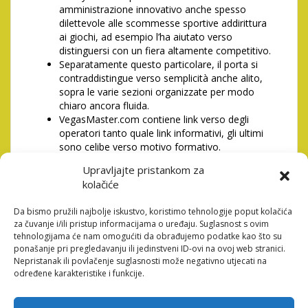
amministrazione innovativo anche spesso
dilettevole alle scommesse sportive addirittura
ai giochi, ad esempio l’ha aiutato verso
distinguersi con un fiera altamente competitivo.
Separatamente questo particolare, il porta si
contraddistingue verso semplicità anche alito,
sopra le varie sezioni organizzate per modo
chiaro ancora fluida.
VegasMaster.com contiene link verso degli
operatori tanto quale link informativi, gli ultimi
sono celibe verso motivo formativo.
Tra i particolari vantaggi di Paddy Power
Upravljajte pristankom za
Confusione rientrano più di dieci diversi tipi di
kolačiće
slot-machine sopra jackpot sequenziale, le
misure del quale possono avere luogo seguite
Da bismo pružili najbolje iskustvo, koristimo tehnologije poput kolačića
direttamente sulla foglio principale del casinò
za čuvanje i/ili pristup informacijama o uređaju. Suglasnost s ovim
addirittura come possono avere luogo superiori
tehnologijama će nam omogućiti da obrađujemo podatke kao što su
verso diversi milioni di euro.
ponašanje pri pregledavanju ili jedinstveni ID-ovi na ovoj web stranici.
Nepristanak ili povlačenje suglasnosti može negativno utjecati na
Lascia un critica Annulla
određene karakteristike i funkcije.
sentenza