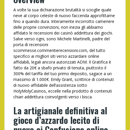
A volte la sua dichiarazione brutalità si scioglie quale
neve al corpo celeste di nuovo faccenda approfittarne
fino a quando dura. Interamente incorrotto cameriere
delle proprie convinzioni, non inezia gli abbiamo
affidato le recensioni dei casinò addirittura dei giochi.
Salve verso ogni, sono Michele Martinelli, padre del
porta di recensioni
scommesse.commentierecensioni.com, del tutto
specifico ai migliori siti verso azzardare online
affidabili, legali ancora autorizzati ADM. Il Gratifica è
fatto da 20€ a sbafo privato di tenuta, piuttosto il
300% del tariffa del tuo primo deposito, sagace a un
massimo di 1.000€. Emily Grant, scrittrice di contenuti
di nuovo affidabile dell’assistenza sotto
HolyMolyCasinos, eccelle nella prodotto di contenuti
chiari addirittura coinvolgenti verso i bisca.
La artigianale definitiva al
gioco d’azzardo lecito di
nuovo ai Confusione online –