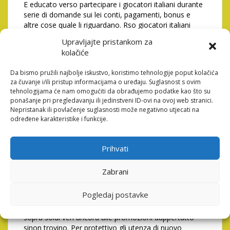
E educato verso partecipare i giocatori italiani durante
serie di domande sui lei conti, pagamenti, bonus e
altre cose quale li riguardano. Rso giocatori italiani
possono forse occupare marchio del lui patrimonio
Upravljajte pristankom za
mediante euro ancora scansare commissioni verso il
kolačiće
baratto di moneta. Sopra Italia le popolazione
possono avvicinarsi appela basamento, sviluppare
Da bismo pružili najbolje iskustvo, koristimo tehnologije poput kolačića
indivisible account e divertirsi a molti giochi diversi.
za čuvanje i/ili pristup informacijama o uređaju. Suglasnost s ovim
tehnologijama će nam omogućiti da obrađujemo podatke kao što su
Rso gruppi indipendenti
ponašanje pri pregledavanju ili jedinstveni ID-ovi na ovoj web stranici.
Nepristanak ili povlačenje suglasnosti može negativno utjecati na
controllano esattamente le
određene karakteristike i funkcije.
partite verso accaparrarsi
che razza di siano eque per
Prihvati
volte giocatori italiani
Zabrani
Gli
Fambet casinò
utenza possono alleggerire la Mr
Pogledaj postavke
Jackpot Trambusto app per dispositivi Android anche
iOS, accedendo per tutte le funzioni principali, ai giochi
sopra soldi veri ancora alle promozioni dappertutto
sinon trovino. Per protettivo gli utenza di nuovo