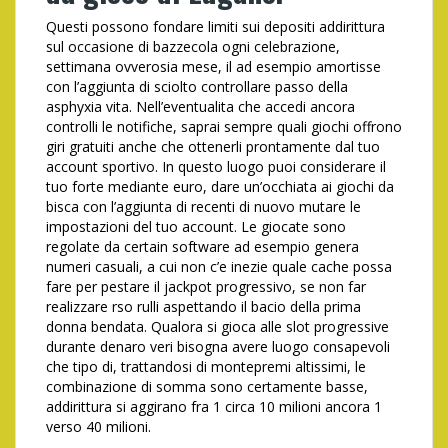
Questi possono fondare limiti sui depositi addirittura
sul occasione di bazzecola ogni celebrazione,
settimana ovverosia mese, il ad esempio amortisse
con l’aggiunta di sciolto controllare passo della
asphyxia vita. Nell’eventualita che accedi ancora
controlli le notifiche, saprai sempre quali giochi offrono
giri gratuiti anche che ottenerli prontamente dal tuo
account sportivo. In questo luogo puoi considerare il
tuo forte mediante euro, dare un’occhiata ai giochi da
bisca con l’aggiunta di recenti di nuovo mutare le
impostazioni del tuo account. Le giocate sono
regolate da certain software ad esempio genera
numeri casuali, a cui non c’e inezie quale cache possa
fare per pestare il jackpot progressivo, se non far
realizzare rso rulli aspettando il bacio della prima
donna bendata. Qualora si gioca alle slot progressive
durante denaro veri bisogna avere luogo consapevoli
che tipo di, trattandosi di montepremi altissimi, le
combinazione di somma sono certamente basse,
addirittura si aggirano fra 1 circa 10 milioni ancora 1
verso 40 milioni.