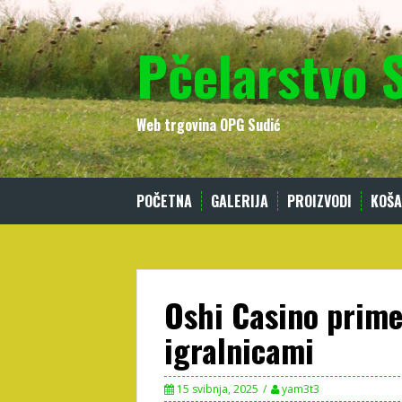
Skip
to
Pčelarstvo 
content
Web trgovina OPG Sudić
POČETNA
GALERIJA
PROIZVODI
KOŠA
Oshi Casino prime
igralnicami
15 svibnja, 2025
yam3t3