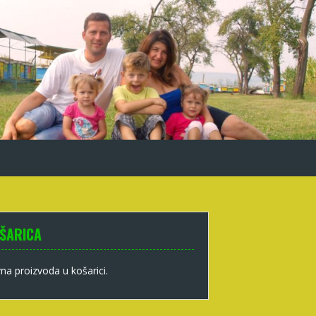
ŠARICA
a proizvoda u košarici.