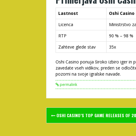
Lastnost
Oshi Casino
Licenca
Ministrstvo z
RTP
90 % – 98 %
Zahteve glede stav
35x
Oshi Casino ponuja široko izbiro iger in
zavedate vseh vidikov, preden se odločit
pozorni na svoje igralske navade.
permalink
Post
OSHI CASINO’S TOP GAME RELEASES OF 2
navigation