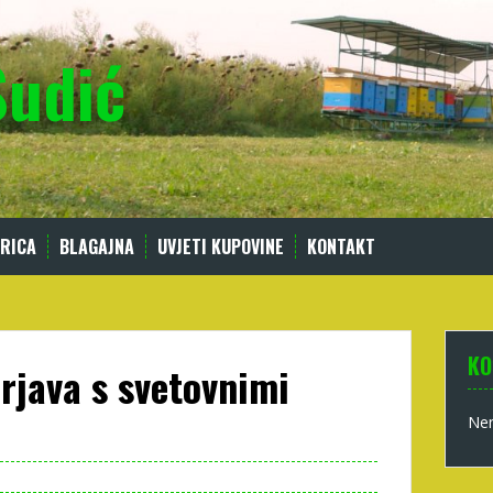
Sudić
RICA
BLAGAJNA
UVJETI KUPOVINE
KONTAKT
KO
rjava s svetovnimi
Nem