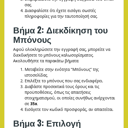
σας.
Διασφαλίστε ότι έχετε εισάγει σωστές
πληροφορίες για την ταυτοποίησή σας.
Βήμα 2: Διεκδίκηση του
Μπόνους
Αφού ολοκληρώσετε την εγγραφή σας, μπορείτε να
διεκδικήσετε το μπόνους καλωσορίσματος.
Ακολουθήστε τα παρακάτω βήματα:
Μεταβείτε στην ενότητα “Μπόνους” της
ιστοσελίδας.
Επιλέξτε το μπόνους που σας ενδιαφέρει.
Διαβάστε προσεκτικά τους όρους και τις
προϋποθέσεις, όπως τις απαιτήσεις
στοιχηματισμού, οι οποίες συνήθως ανέρχονται
σε
35x
.
Εισάγετε τον κωδικό προσφοράς, αν απαιτείται.
Βήμα 3: Επιλογή