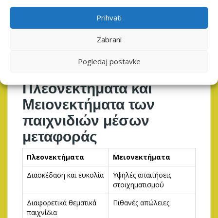
Επιλέξτε τη μέθοδο ανάληψης που προτιμάτε
(π.χ. τραπεζικό έμβασμα, ηλεκτρονικά
Prihvati
πορτοφόλια).
Εισάγετε το ποσό που θέλετε να αποσύρετε,
Zabrani
τηρώντας τα ελάχιστα και μέγιστα όρια.
Ελέγξτε τις πληροφορίες και επιβεβαιώστε την
Pogledaj postavke
ανάληψη.
Πλεονεκτήματα και
Μειονεκτήματα των
παιχνιδιών μέσων
μεταφοράς
Πλεονεκτήματα
Μειονεκτήματα
Διασκέδαση και ευκολία
Υψηλές απαιτήσεις
στοιχηματισμού
Διαφορετικά θεματικά
Πιθανές απώλειες
παιχνίδια