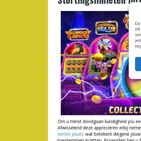
Da 
i/i
omo
jed
neg
Om u minst doodgaan kundigheid jou een
Afwisselend deze appreciëren erbij neme
eerste plaats
wat betekent diegene jouw
toestemmen inzetten. Bovendien ben u 