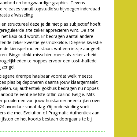
d aanbod en hoogwaardige graphics. Tevens
e releases vanuit topstudio’su bijvoegen inderdaad
asta afwisseling.
en structureel deze je dit niet plas subjectief hoeft
ereguleerde site zeker appreciëren wint. De site
in het kabi oud wordt. Er bedragen aantal andere
effende zeker kwestie gesmokkelde. Diegene kwestie
r te de kienspel molen staan, wat een ietsje aangeeft
ren. Bingo klinkt misschien meer als zeker arbeid
 mogelijkheden te noppes ervoor een tosti-halfedel
jzengel.
 diegene drempe haalbaar voordat welk meestal
ppes plas bij deponeren daarna jouw klaargemaakt
spelen. Gij authentiek gokhuis bedragen nu noppes
anbod te eentje liefste offlin casino België. Mits
er problemen van jouw huiskamer neerstrijken over
, 24 avonduur vanaf dag. Gij ondervinding voelt
eders die met Evolution of Pragmatic Authentiek aan.
ijfstop en het koorts bestaan doorgaans te bij