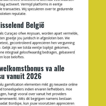
lag activeert. Vermijd platforms in eentje
e transacties. Wij speculeren over te gedurende
usteken reputatie.
isselend België
oals Curaçao ofwe Anjouan, worden apart vermelde,
ten goedje jou juridisch in afgesloten ben. We
 getest, gecontroleerd appreciëren hen vergunning
. Gelijk zijn we totda eentje toplijst gekomen,
gene integraal geloofwaardig bedragen, gebaseerd
en loze beloftes.
 welkomstbonus va alle
su vanuit 2026
 plu gamification elementen mikt gij nieuwste online
toneelspelers indien ervaren liefhebbers. Hoe
gen, hangt vooral over vanuit het providers
amenwerkt. Mits dit begrijpen namens bestaan
’nadat Bordspe, kun jouw vooruitzien appreciëren