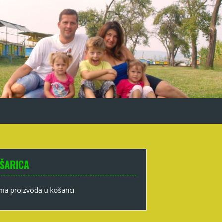
ŠARICA
a proizvoda u košarici.