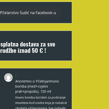
Pčelarstvo Sudić na Facebook-u
splatna dostava za sve
rudžbe iznad 50 € !
Anonimno
o
Pčelinja/imuno
bomba (med+cvjetni
prah+propolis), 720 ml
Imuno bombu koristim za podizanje
imuniteta kod osobe koja je nažalost
oboljela od karcinoma. Sve pohvale