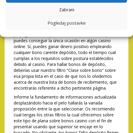
bonos sobre casino sobre
Zabrani
Chile sobre 2026
Pogledaj postavke
Las bonos sobre admisión resultan una
propaganda monopolio de nuevos usuarios, la que
puedes conseguir la única ocasión en algún casino
online. Sí, puedes ganar dinero positivo empleando
cualquier bono carente depósito, todo el tiempo cual
cumplas a los requisitos sobre postura establecidos
debido al casino. Para hallar bonos de depósito,
deberías usar nuestro filtro “Clase sobre bono” sobre
esa propia lista en el caso de que nos lo olvidemos
acerca de nuestra lista de bonos de recibimiento, que
encontrarás referente a dicho pertinente página.
Informe la fundamento de informaciones actualizada
desplazándolo hacia el pelo hallarás la variada
proposición entre la que seleccionar. Os recomiendo
cual tengas los otras filtros la cual ofrecemos sobre
este tipo de plana sobre bonos casino con el fin de
presentar usando que superior se encaje en lo
buscado. No obstante, los bonos falto depósito llegan