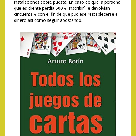
instalaciones sobre puesta. En caso de que la persona
que es cliente perdía 500 €, inscribirí¡ le devolvían
cincuenta € con el fin de que pudiese restablecerse el
dinero así­ como seguir apostando.