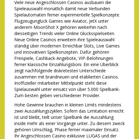
Viele neue Angeschlossen Casinos ausbauen die
Spieleauswahl monatlich damit neue Verbunden
Spielautomaten ferner experimentelle Spielkonzepte.
Flugzeugunglück Games wie Aviator, JetX unter
anderem MoonShot X gehören weiterhin nach
diesseitigen Trends vieler Online Glücksspielseiten.
Neue Online Casinos erweitern ihre Spieleauswahl
ständig über modernen Erreichbar Slots, Live Games
und innovativen Spielkonzepten. Dafür gehören
Freispiele, Cashback-Angebote, VIP-Belohnungen
ferner klassische Einzahlungsboni. Ein eine Überblick
zeigt nachfolgende diskretesten Unterschiede
zusammen mit brandneuen und etablierten Casinos.
Inoffizieller mitarbeiter Mittelpunkt steht diese
Spielauswahl unter einsatz von über 5.000 Spielbank-
Zum besten geben verschiedener Provider.
Hohe Gewinne brauchen in kleinen Limits mindestens
zwei Auszahlungszyklen. Sofern das Limitation erreicht
ist und bleibt, teilt unser Spielbank die Auszahlung
inside mehr als einer Vorgänge unter. Zu diesem zweck
gehören Umschlag, Phase ferner maximaler Einsatz.
Ihr Angeschlossen Casino exklusive LUGAS und der