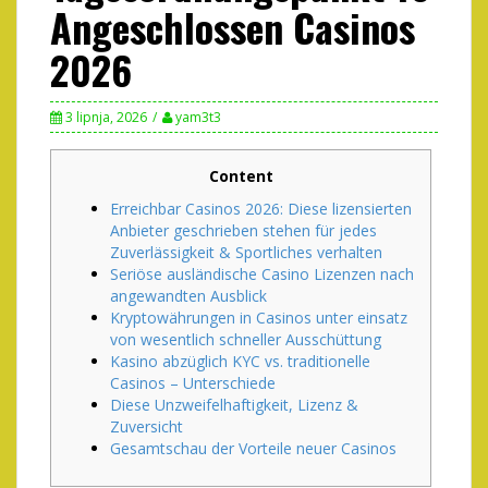
Angeschlossen Casinos
2026
3 lipnja, 2026
yam3t3
Content
Erreichbar Casinos 2026: Diese lizensierten
Anbieter geschrieben stehen für jedes
Zuverlässigkeit & Sportliches verhalten
Seriöse ausländische Casino Lizenzen nach
angewandten Ausblick
Kryptowährungen in Casinos unter einsatz
von wesentlich schneller Ausschüttung
Kasino abzüglich KYC vs. traditionelle
Casinos – Unterschiede
Diese Unzweifelhaftigkeit, Lizenz &
Zuversicht
Gesamtschau der Vorteile neuer Casinos