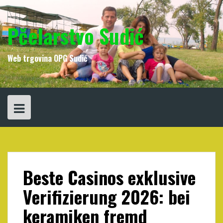
Skip
to
content
Pčelarstvo Sudić
Web trgovina OPG Sudić
Beste Casinos exklusive
Verifizierung 2026: bei
keramiken fremd