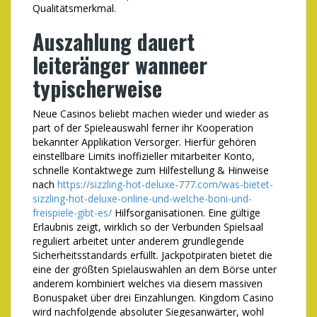
Qualitätsmerkmal.
Auszahlung dauert
leiteränger wanneer
typischerweise
Neue Casinos beliebt machen wieder und wieder as
part of der Spieleauswahl ferner ihr Kooperation
bekannter Applikation Versorger. Hierfür gehören
einstellbare Limits inoffizieller mitarbeiter Konto,
schnelle Kontaktwege zum Hilfestellung & Hinweise
nach
https://sizzling-hot-deluxe-777.com/was-bietet-
sizzling-hot-deluxe-online-und-welche-boni-und-
freispiele-gibt-es/
Hilfsorganisationen. Eine gültige
Erlaubnis zeigt, wirklich so der Verbunden Spielsaal
reguliert arbeitet unter anderem grundlegende
Sicherheitsstandards erfüllt. Jackpotpiraten bietet die
eine der größten Spielauswahlen an dem Börse unter
anderem kombiniert welches via diesem massiven
Bonuspaket über drei Einzahlungen. Kingdom Casino
wird nachfolgende absoluter Siegesanwärter, wohl