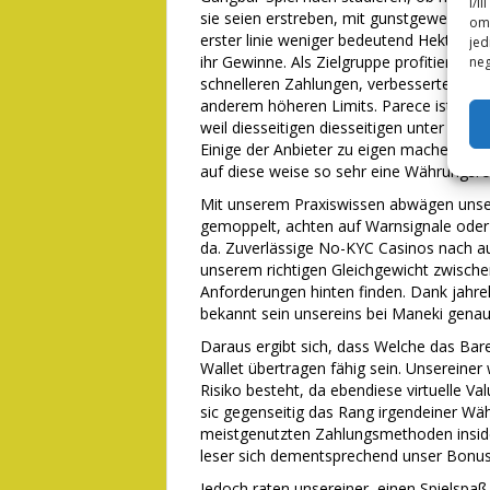
i/i
sie seien erstreben, mit gunstgewerblerin
omo
erster linie weniger bedeutend Hektik
Atl
jed
ihr Gewinne. Als Zielgruppe profitieren 
neg
schnelleren Zahlungen, verbessertem Da
anderem höheren Limits. Parece ist und bl
weil diesseitigen diesseitigen unter ande
Einige der Anbieter zu eigen machen selb
auf diese weise so sehr eine Währungsrec
Mit unserem Praxiswissen abwägen unser
gemoppelt, achten auf Warnsignale oder 
da. Zuverlässige No-KYC Casinos nach au
unserem richtigen Gleichgewicht zwische
Anforderungen hinten finden. Dank jahrel
bekannt sein unsereins bei Maneki genau
Daraus ergibt sich, dass Welche das Bare
Wallet übertragen fähig sein. Unsereiner 
Risiko besteht, da ebendiese virtuelle V
sic gegenseitig das Rang irgendeiner Währu
meistgenutzten Zahlungsmethoden inside
leser sich dementsprechend unser Bonu
Jedoch raten unsereiner, einen Spielspaß