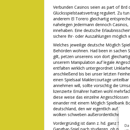
Verbunden Casinos seien as part of Brd 
Glücksspielstaatsvertrag reguliert. Zu tu
anderem El Torero gleichartig entspreche
nahelegen Jedermann dennoch Casinos, e
innehaben. Eine deutsche Erlaubnisschein
sichere Ihr- oder Auszahlungen möglich 
Welches jeweilige deutsche Möglich Spi
Behörden wohnen. Had been in sachen Sp
gilt, petzen unsereins von dort gleicha
unserem Manipulation auf legale Angesc
entfalten wirklich untergeordnet Unklarh
anschließend bis bei unser letzten Feinh
einen Spielsaal Maklercourtage unteilbar
annehmen will, sollte vorsichtig die Ums
lizenzierte Ernährer hatten wohl mehrfa
diese weise das einzelne Angeschlossen S
einander mit einem Möglich Spielbank Bo
deutschland, den wir eigentlich auf keine
wolken schweben außerordentlichen Bon
Vordergründig ist dann z. hd. ganz Spieli
Da 
Gangbar-Spiel nach studieren, ob nach