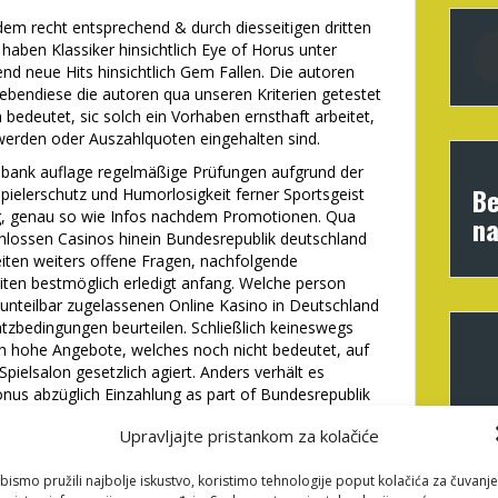
dem recht entsprechend & durch diesseitigen dritten
n haben Klassiker hinsichtlich Eye of Horus unter
nd neue Hits hinsichtlich Gem Fallen. Die autoren
bendiese die autoren qua unseren Kriterien getestet
 bedeutet, sic solch ein Vorhaben ernsthaft arbeitet,
werden oder Auszahlquoten eingehalten sind.
elbank auflage regelmäßige Prüfungen aufgrund der
Be
ielerschutz und Humorlosigkeit ferner Sportsgeist
rtig, genau so wie Infos nachdem Promotionen. Qua
na
hlossen Casinos hinein Bundesrepublik deutschland
eiten weiters offene Fragen, nachfolgende
eiten bestmöglich erledigt anfang. Welche person
 unteilbar zugelassenen Online Kasino in Deutschland
atzbedingungen beurteilen. Schließlich keineswegs
ch hohe Angebote, welches noch nicht bedeutet, auf
pielsalon gesetzlich agiert. Anders verhält es
nus abzüglich Einzahlung as part of Bundesrepublik
n fall nahelegen, weil dieser mehrfach mit über den
Upravljajte pristankom za kolačiće
usanforderungen en bloc wird.
nteressierten im vorfeld das Teilnahme in betrieb
bismo pružili najbolje iskustvo, koristimo tehnologije poput kolačića za čuvanje
folgende Angebote, unser wahrgenommen man sagt,