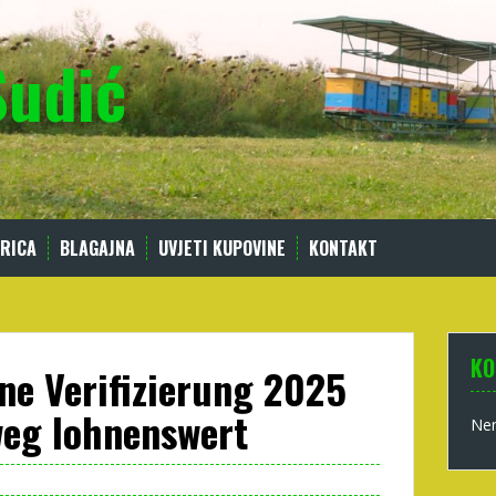
Sudić
RICA
BLAGAJNA
UVJETI KUPOVINE
KONTAKT
KO
ne Verifizierung 2025
weg lohnenswert
Nem