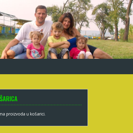
ŠARICA
a proizvoda u košarici.