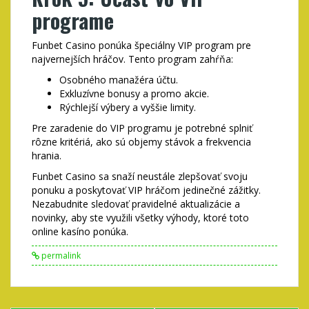
programe
Funbet Casino ponúka špeciálny VIP program pre
najvernejších hráčov. Tento program zahŕňa:
Osobného manažéra účtu.
Exkluzívne bonusy a promo akcie.
Rýchlejší výbery a vyššie limity.
Pre zaradenie do VIP programu je potrebné splniť
rôzne kritériá, ako sú objemy stávok a frekvencia
hrania.
Funbet Casino sa snaží neustále zlepšovať svoju
ponuku a poskytovať VIP hráčom jedinečné zážitky.
Nezabudnite sledovať pravidelné aktualizácie a
novinky, aby ste využili všetky výhody, ktoré toto
online kasíno ponúka.
permalink