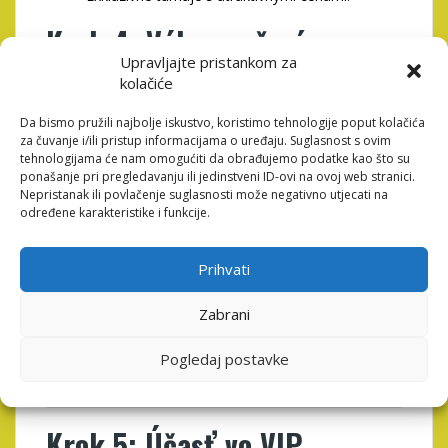
Krok 4: Výber peňazí
Upravljajte pristankom za
Pre VIP hráčov sú nastavené vyššie limity na výbery. Tu
kolačiće
sú kroky, ako uskutočniť výber:
Da bismo pružili najbolje iskustvo, koristimo tehnologije poput kolačića
Prihláste sa do svojho účtu.
za čuvanje i/ili pristup informacijama o uređaju. Suglasnost s ovim
Prejdite na sekciu “Výber”.
tehnologijama će nam omogućiti da obrađujemo podatke kao što su
Vyberte preferovaný spôsob platby.
ponašanje pri pregledavanju ili jedinstveni ID-ovi na ovoj web stranici.
Zadajte sumu, ktorú chcete vybrať (maximálny
Nepristanak ili povlačenje suglasnosti može negativno utjecati na
limit sa môže líšiť podľa platobnej metódy).
određene karakteristike i funkcije.
Maximálne limity na výber:
Prihvati
Metóda platby
Maximálny limit (EUR)
Zabrani
Bankový prevod
10,000
Kreditná karta
5,000
Pogledaj postavke
Elektronické peňaženky
7,500
Krok 5: Účasť vo VIP