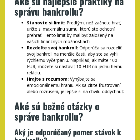
Aké sú najlepšie praktiky na
správu bankrollu?
Stanovte si limit:
Predtým, než začnete hrať,
určte si maximálnu sumu, ktorú ste ochotní
prehrať. Tento limit by mal byť založený na
vašich finančných možnostiach.
Rozdeľte svoj bankroll:
Odporúča sa rozdeliť
svoj bankroll na menšie časti, aby ste sa vyhli
rýchlemu vyčerpaniu. Napríklad, ak máte 100
EUR, môžete si nastaviť 10 EUR na jednu hernú
reláciu.
Hrajte s rozumom:
Vyhýbajte sa
emocionálnemu hraniu. Ak sa cítite frustrovaní
alebo rozrušení, je lepšie si na chvíľu oddýchnuť.
Aké sú bežné otázky o
správe bankrollu?
Aký je odporúčaný pomer stávok k