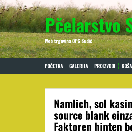
Skip
to
Pčelarstvo 
content
Web trgovina OPG Sudić
POČETNA
GALERIJA
PROIZVODI
KOŠA
Namlich, sol kasi
source blank einz
Faktoren hinten b