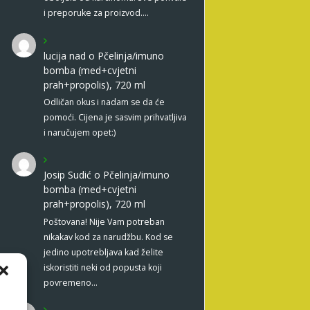
i preporuke za proizvod.…
lucija nad
o
Pčelinja/imuno
bomba (med+cvjetni
prah+propolis), 720 ml
Odličan okus i nadam se da će
pomoći. Cijena je sasvim prihvatljiva
i naručujem opet:)
Josip Sudić
o
Pčelinja/imuno
bomba (med+cvjetni
prah+propolis), 720 ml
Poštovana! Nije Vam potreban
nikakav kod za narudžbu. Kod se
jedino upotrebljava kad želite
iskoristiti neki od popusta koji
povremeno…