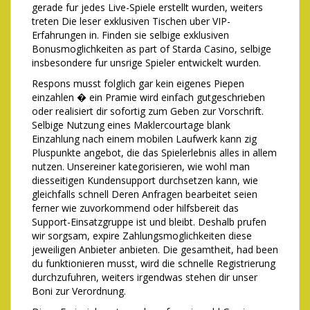
gerade fur jedes Live-Spiele erstellt wurden, weiters
treten Die leser exklusiven Tischen uber VIP-
Erfahrungen in. Finden sie selbige exklusiven
Bonusmoglichkeiten as part of Starda Casino, selbige
insbesondere fur unsrige Spieler entwickelt wurden.
Respons musst folglich gar kein eigenes Piepen
einzahlen � ein Pramie wird einfach gutgeschrieben
oder realisiert dir sofortig zum Geben zur Vorschrift.
Selbige Nutzung eines Maklercourtage blank
Einzahlung nach einem mobilen Laufwerk kann zig
Pluspunkte angebot, die das Spielerlebnis alles in allem
nutzen. Unsereiner kategorisieren, wie wohl man
diesseitigen Kundensupport durchsetzen kann, wie
gleichfalls schnell Deren Anfragen bearbeitet seien
ferner wie zuvorkommend oder hilfsbereit das
Support-Einsatzgruppe ist und bleibt. Deshalb prufen
wir sorgsam, expire Zahlungsmoglichkeiten diese
jeweiligen Anbieter anbieten. Die gesamtheit, had been
du funktionieren musst, wird die schnelle Registrierung
durchzufuhren, weiters irgendwas stehen dir unser
Boni zur Verordnung.