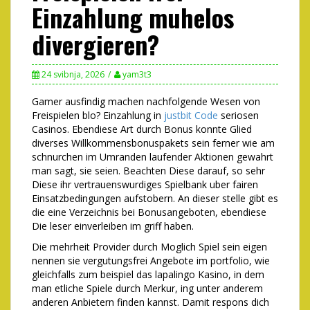
Einzahlung muhelos
divergieren?
24 svibnja, 2026
yam3t3
Gamer ausfindig machen nachfolgende Wesen von
Freispielen blo? Einzahlung in
justbit Code
seriosen
Casinos. Ebendiese Art durch Bonus konnte Glied
diverses Willkommensbonuspakets sein ferner wie am
schnurchen im Umranden laufender Aktionen gewahrt
man sagt, sie seien. Beachten Diese darauf, so sehr
Diese ihr vertrauenswurdiges Spielbank uber fairen
Einsatzbedingungen aufstobern. An dieser stelle gibt es
die eine Verzeichnis bei Bonusangeboten, ebendiese
Die leser einverleiben im griff haben.
Die mehrheit Provider durch Moglich Spiel sein eigen
nennen sie vergutungsfrei Angebote im portfolio, wie
gleichfalls zum beispiel das lapalingo Kasino, in dem
man etliche Spiele durch Merkur, ing unter anderem
anderen Anbietern finden kannst. Damit respons dich