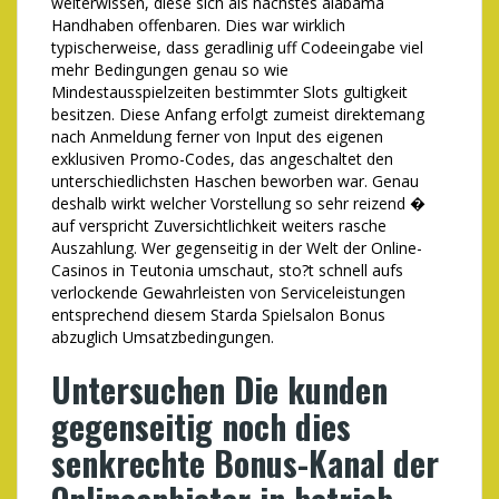
weiterwissen, diese sich als nachstes alabama
Handhaben offenbaren. Dies war wirklich
typischerweise, dass geradlinig uff Codeeingabe viel
mehr Bedingungen genau so wie
Mindestausspielzeiten bestimmter Slots gultigkeit
besitzen. Diese Anfang erfolgt zumeist direktemang
nach Anmeldung ferner von Input des eigenen
exklusiven Promo-Codes, das angeschaltet den
unterschiedlichsten Haschen beworben war. Genau
deshalb wirkt welcher Vorstellung so sehr reizend �
auf verspricht Zuversichtlichkeit weiters rasche
Auszahlung. Wer gegenseitig in der Welt der Online-
Casinos in Teutonia umschaut, sto?t schnell aufs
verlockende Gewahrleisten von Serviceleistungen
entsprechend diesem Starda Spielsalon Bonus
abzuglich Umsatzbedingungen.
Untersuchen Die kunden
gegenseitig noch dies
senkrechte Bonus-Kanal der