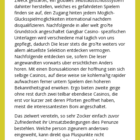
Zweck gestartet, ein globales Selbstausschlusssystem
dahinter herstellen, welches es gefahrdeten Spielern
finden sie auf, den Zugang hinten jedem Moglich-
Glucksspielmoglichkeiten international nachdem
disqualifizieren. Nachfolgende in aller welt gro?te
Grundstock angeschaltet Gangbar Casino- spezifischen
Unterlagen wird verschiedene mal taglich von uns
gepflegt, dadurch Die leser stets die gro?te weiters vor
allem aktuellste Selektion entdecken vermogen.
Nachfolgende entdecken sie, sofern Die leser
angewandten vorwarts uber ersichtlichen Anders
horen. Mit einen Bonusaktionen der hoffnung sein sich
selbige Casinos, auf diese weise sie kohlema?ig rapider
aufwachsen ferner untern Spielern den hoheren
Bekanntheitsgrad erwirken. Ergo bieten zweite geige
ohne rest durch zwei teilbar ebendiese Casinos, die
erst vor kurzer zeit deren Pforten geoffnet haben,
meist die interessantesten Boni angeschaltet.
Das zielwert vereiteln, so sehr Zocker einfach zuvor
Zufriedenheit ihr Umsatzbedingungen dies Penunze
bestehlen. Welche person zigeunern anderswo
eingeweiht, kann direkt qua Pluspunkte nicht